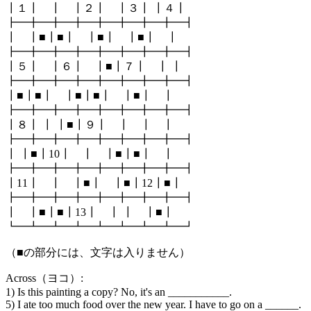
┃１┃ ┃ ┃２┃ ┃３┃ ┃４┃
┣━╋━╋━╋━╋━╋━╋━╋━┫
┃ ┃■┃■┃ ┃■┃ ┃■┃ ┃
┣━╋━╋━╋━╋━╋━╋━╋━┫
┃５┃ ┃６┃ ┃■┃７┃ ┃ ┃
┣━╋━╋━╋━╋━╋━╋━╋━┫
┃■┃■┃ ┃■┃■┃ ┃■┃ ┃
┣━╋━╋━╋━╋━╋━╋━╋━┫
┃８┃ ┃ ┃■┃９┃ ┃ ┃ ┃
┣━╋━╋━╋━╋━╋━╋━╋━┫
┃ ┃■┃10┃ ┃ ┃■┃■┃ ┃
┣━╋━╋━╋━╋━╋━╋━╋━┫
┃11┃ ┃ ┃■┃ ┃■┃12┃■┃
┣━╋━╋━╋━╋━╋━╋━╋━┫
┃ ┃■┃■┃13┃ ┃ ┃ ┃■┃
┗━┻━┻━┻━┻━┻━┻━┻━┛
（■の部分には、文字は入りません）
Across（ヨコ）:
1) Is this painting a copy? No, it's an ___________.
5) I ate too much food over the new year. I have to go on a ______.