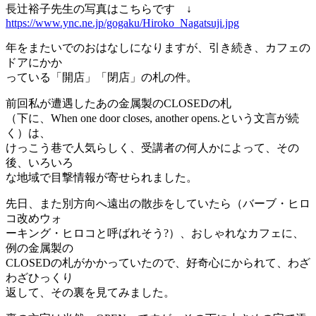
長辻裕子先生の写真はこちらです ↓
https://www.ync.ne.jp/gogaku/Hiroko_Nagatsuji.jpg
年をまたいでのおはなしになりますが、引き続き、カフェの
ドアにかか
っている「開店」「閉店」の札の件。
前回私が遭遇したあの金属製のCLOSEDの札
（下に、When one door closes, another opens.という文言が続
く）は、
けっこう巷で人気らしく、受講者の何人かによって、その
後、いろいろ
な地域で目撃情報が寄せられました。
先日、また別方向へ遠出の散歩をしていたら（バーブ・ヒロ
コ改めウォ
ーキング・ヒロコと呼ばれそう?）、おしゃれなカフェに、
例の金属製の
CLOSED
の札がかかっていたので、好奇心にかられて、わざ
わざひっくり
返して、その裏を見てみました。