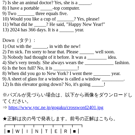
7) Is she an animal doctor? Yes, she is a _____.
8) I have a portable _____-top computer.
9) Two _______ three equals five.
10) Would you like a cup of _______? Yes, please!
11) What did he _____? He said, "Happy New Year!"
13) 2024 has 366 days. It is a ______ year.
Down（タテ）:
1) Out with the ______, in with the new!
2) I'm sick. I'm sorry to hear that. Please ______ well soon.
3) Nobody had thought of it before. It was a ________ idea.
4) She's very trendy. She always wears the ____________ fashion.
6) Is the box full? No, it is __________!
8) When did you go to New York? I went there _______ year.
9) A sheet of glass for a window is called a window _________.
12) Is this elevator going down? No, it's going _____!
※パズルが見づらい場合は、以下から画像をダウンロードし
てください。
⇒
https://www.ync.ne.jp/gogaku/crossword2401.jpg
★正解は次の号で発表します。前号の正解はこちら。
┏━┳━┳━┳━┳━┳━┳━┳━┓
┃■┃Ｗ┃Ｉ┃Ｎ┃Ｔ┃Ｅ┃Ｒ┃■┃