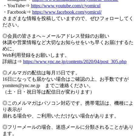
・YouTube⇒
https://www.youtube.com/c/yomicul
・Facebook⇒
https://www.facebook.com/yomicul/
さまざまな情報を投稿していますので、ぜひフォローしてく
ださい。
◎会員の皆さまへ～メールアドレス登録のお願い
休講や営業情報など大切なお知らせをいち早くお届けするた
めに、
Web利用登録をお願いします。
詳細は⇒
https://www.ync.ne.jp/contents/2020/04/post_305.php
◎メルマガの配信は毎月15日です。
16日になっても届かない場合はご確認の上、お手数ですが
yomiten@ync.ne.jp までご連絡ください。
（土・日・祝日等は配信日が変わります）
◎このメルマガはパソコン対応です。携帯電話は、機種によ
り表示が
崩れる場合や、ご利用いただけない場合があります。
◎フリーメールの場合、迷惑メールに分類されることがあり
ます。