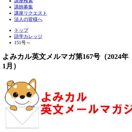
講座検索
レ
講師募集
ッ
講座リクエスト
法人の皆様へ
ジ
トップ
語学カレッジ
151号～
よみカル英文メルマガ第167号（2024年
1月）