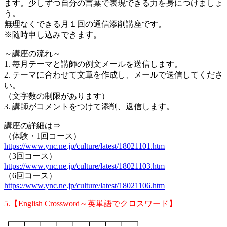
ます。少しずつ自分の言葉で表現できる力を身につけましょ
う。
無理なくできる月１回の通信添削講座です。
※随時申し込みできます。
～講座の流れ～
1. 毎月テーマと講師の例文メールを送信します。
2. テーマに合わせて文章を作成し、メールで送信してくださ
い。
（文字数の制限があります）
3. 講師がコメントをつけて添削、返信します。
講座の詳細は⇒
（体験・1回コース）
https://www.ync.ne.jp/culture/latest/18021101.htm
（3回コース）
https://www.ync.ne.jp/culture/latest/18021103.htm
（6回コース）
https://www.ync.ne.jp/culture/latest/18021106.htm
5.【English Crossword～英単語でクロスワード】
┏━┳━┳━┳━┳━┳━┳━┳━┓