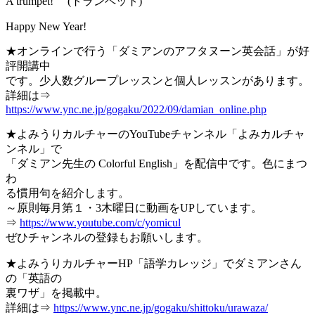
A trumpet! (トランペット)
Happy New Year!
★オンラインで行う「ダミアンのアフタヌーン英会話」が好
評開講中
です。少人数グループレッスンと個人レッスンがあります。
詳細は⇒
https://www.ync.ne.jp/gogaku/2022/09/damian_online.php
★よみうりカルチャーのYouTubeチャンネル「よみカルチャ
ンネル」で
「ダミアン先生の Colorful English」を配信中です。色にまつ
わ
る慣用句を紹介します。
～原則毎月第１・3木曜日に動画をUPしています。
⇒
https://www.youtube.com/c/yomicul
ぜひチャンネルの登録もお願いします。
★よみうりカルチャーHP「語学カレッジ」でダミアンさん
の「英語の
裏ワザ」を掲載中。
詳細は⇒
https://www.ync.ne.jp/gogaku/shittoku/urawaza/