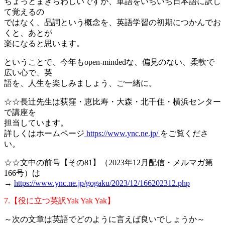
ちょっとまぎらわしいですが、単語をいちいち日本語に訳し
て覚えるの
ではなく、品詞という概念を、英語学習の初期につかんでお
くと、あとが
楽になると思います。
ということで、今年もopen-mindedな、偏見のない、柔軟で
広い心で、英
語を、人生を楽しみましょう、ご一緒に。
☆☆長辻先生は荻窪・恵比寿・大森・北千住・横浜センター
で講座を
担当しています。
詳しくはホームページ
https://www.ync.ne.jp/
をご覧くださ
い。
☆☆文中の前号【その81】（2023年12月配信・メルマガ第
166号）は
→
https://www.ync.ne.jp/gogaku/2023/12/166202312.php
7.【役に立つ英訳Yak Yak Yak】
～次の文章は英語でどのように言えば良いでしょうか～