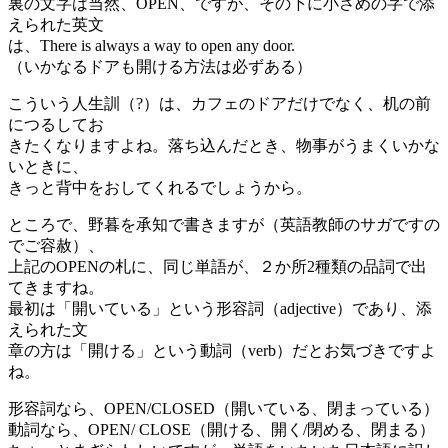
裏の文字は当然、OPEN、ですが、その下に小さめの字で添
えられた英文
は、There is always a way to open any door.
（いかなるドアも開ける方法は必ずある）
こういう人生訓（?）は、カフェのドアだけでなく、机の前
につるしてお
きたくなりますよね。落ち込んだとき、物事がうまくいかな
いときに、
きっと背中をおしてくれるでしょうから。
ところで、野暮を承知で書きますが（英語教師のサガですの
でご容赦）、
上記のOPENの札に、同じ単語が、２か所2種類の品詞で出
てきますね。
最初は「開いている」という形容詞（adjective）であり、添
えられた文
章の方は「開ける」という動詞（verb）だとお気づきですよ
ね。
形容詞なら、OPEN/CLOSED（開いている、閉まっている）
動詞なら、OPEN/
CLOSE
（開ける、開く/閉める、閉まる）