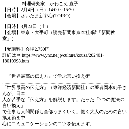
料理研究家 かわごえ 直子
【日時】2月4日（日）14:00～15:30
【会場】さいたま新都心(TOIRO)
【日時】3月23日（土）
【会場】東京・大手町（読売新聞東京本社3階「新聞教
室」）
【受講料】会場2,750円
詳細は⇒ https://www.ync.ne.jp/culture/kouza/202401-
18010998.htm
................................................................................................
『世界最高の伝え方』で学ぶ言い換え術
................................................................................................
「世界最高の伝え方」（東洋経済新聞社）の著者岡本純子さ
んが、日本
人が苦手な「伝え方」を解説します。たった「7つの魔法の
言い換え」
で仕事も人間関係も全部うまくいく。働く大人のための言い
換え術を中
心にコミュニケーションのコツを伝えます。