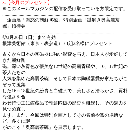
3.【今月のプレゼント】
※このメールマガジンの配信を受け取っている方限定です。
................................................................................................
企画展「魅惑の朝鮮陶磁」/特別企画「謎解き奥高麗茶
碗」招待券
................................................................................................
◎3月26日（日）まで有効
根津美術館（東京・表参道） / 1組2名様にプレゼント
古くから日本の陶磁器に強い影響を与え、日本人が愛好して
きた朝鮮陶
磁。深い灰青色が優美な12世紀の高麗青磁や、16、17世紀の
茶人たちの
人気を集めた高麗茶碗、そして日本の陶磁器愛好家たちがこ
ぞって蒐集
した16～18世紀の紛青と白磁まで、美しさと清らかさ、質朴
な強さを合
わせ持つ主に館蔵品で朝鮮陶磁の歴史を概観し、その魅力を
見つめ直し
ます。また、今回は特別企画としてその名前や窯の場所な
ど、多くに謎
がのこる「奥高麗茶碗」を展示します。