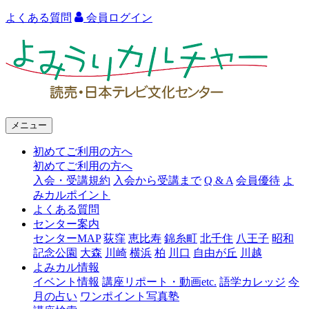
よくある質問
会員ログイン
よ
み
う
り
メニュー
カ
初めてご利用の方へ
ル
初めてご利用の方へ
チ
入会・受講規約
入会から受講まで
Q & A
会員優待
よ
みカルポイント
ャ
よくある質問
ー
センター案内
センターMAP
荻窪
恵比寿
錦糸町
北千住
八王子
昭和
語
記念公園
大森
川崎
横浜
柏
川口
自由が丘
川越
よみカル情報
学
イベント情報
講座リポート・動画etc.
語学カレッジ
今
カ
月の占い
ワンポイント写真塾