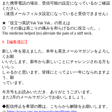
また携帯電話の場合、受信可能の設定になっているかご確認
ください。
（迷惑メールフィルタ設定になっていると受信できません）
★「役立つ英訳Yak Yak Yak」の答えは
◎「その薬は肩こりの痛みを和らげるのに役立った。」
The medicine helped (to) alleviate the pain of a stiff neck.
9.【編集後記】
新しい年を迎えました。本年も英文メールマガジンをよろし
くお願
いいたします。新年から新しいことにチャレンジされる方も
いらっ
しゃるかと思います。皆様にとってよい一年になられますよ
う、願
っています。
今月号もお読みいただき、ありがとうございます。
また2月のメールマガジンでお会いしましょう。
◆配信停止を希望の際は、こちらから解除をお願いします。
⇒
https://www.ync.ne.jp/gogaku/mailform.php