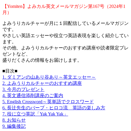
【Yomiten】よみカル英文メールマガジン第167号（2024年1
月）
よみうりカルチャーが月に１回配信しているメールマガジン
です。
やさしい英語エッセーや役立つ英語表現を楽しく紹介してい
ます。
その他、よみうりカルチャーのおすすめ講座や読者限定プレ
ゼントなど、
盛りだくさんの情報をお届けします。
■目次■
1. ダミアンの山あり谷あり～英文エッセー～
2. よみうりカルチャーのおすすめ講座
3. 今月のプレゼント
4. 英文通信添削講座のご案内
5. English Crossword～英単語でクロスワード
6. 長辻先生のバーブ・ヒロコ流 英語の楽しみ方
7. 役に立つ英訳「Yak Yak Yak」
8. お知らせ
9. 編集後記