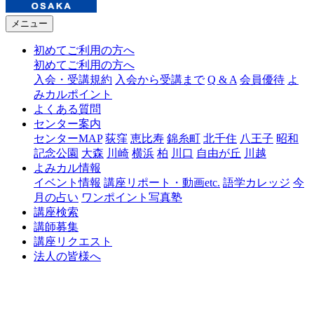
メニュー
初めてご利用の方へ
初めてご利用の方へ
入会・受講規約
入会から受講まで
Q & A
会員優待
よ
みカルポイント
よくある質問
センター案内
センターMAP
荻窪
恵比寿
錦糸町
北千住
八王子
昭和
記念公園
大森
川崎
横浜
柏
川口
自由が丘
川越
よみカル情報
イベント情報
講座リポート・動画etc.
語学カレッジ
今
月の占い
ワンポイント写真塾
講座検索
講師募集
講座リクエスト
法人の皆様へ