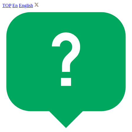
TOP
En
English