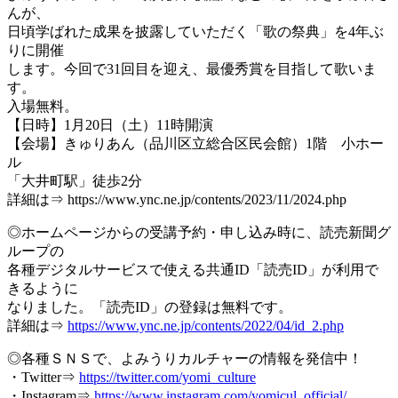
んが、
日頃学ばれた成果を披露していただく「歌の祭典」を4年ぶ
りに開催
します。今回で31回目を迎え、最優秀賞を目指して歌いま
す。
入場無料。
【日時】1月20日（土）11時開演
【会場】きゅりあん（品川区立総合区民会館）1階 小ホー
ル
「大井町駅」徒歩2分
詳細は⇒ https://www.ync.ne.jp/contents/2023/11/2024.php
◎ホームページからの受講予約・申し込み時に、読売新聞グ
ループの
各種デジタルサービスで使える共通ID「読売ID」が利用で
きるように
なりました。「読売ID」の登録は無料です。
詳細は⇒
https://www.ync.ne.jp/contents/2022/04/id_2.php
◎各種ＳＮＳで、よみうりカルチャーの情報を発信中！
・Twitter⇒
https://twitter.com/yomi_culture
・Instagram⇒
https://www.instagram.com/yomicul_official/