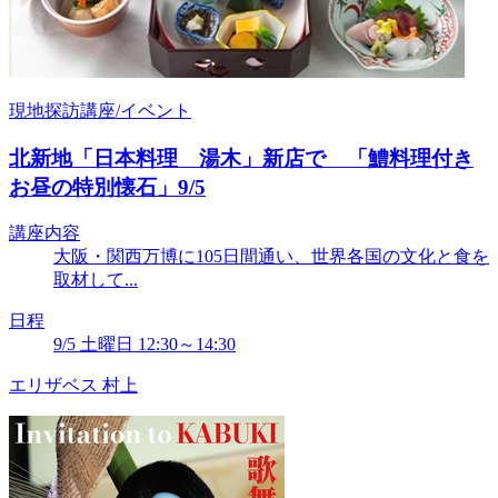
現地探訪講座/イベント
北新地「日本料理 湯木」新店で 「鱧料理付き
お昼の特別懐石」9/5
講座内容
大阪・関西万博に105日間通い、世界各国の文化と食を
取材して...
日程
9/5 土曜日 12:30～14:30
エリザベス 村上