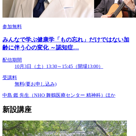
参加無料
みんなで学ぶ健康学「もの忘れ」だけではない加
齢に伴う心の変化 ～認知症…
配信期間
10月3日（土）13:30～15:45（開場13:00）
受講料
無料(要お申し込み)
中島 鑑 先生（NHO 舞鶴医療センター 精神科）ほか
新設講座