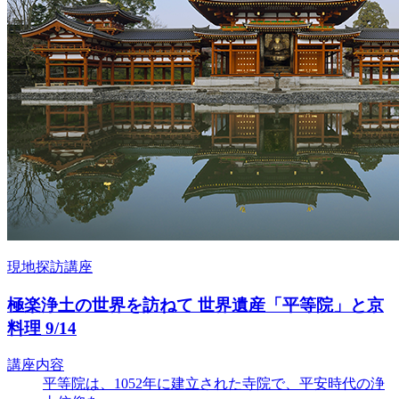
現地探訪講座
極楽浄土の世界を訪ねて 世界遺産「平等院」と京
料理 9/14
講座内容
平等院は、1052年に建立された寺院で、平安時代の浄