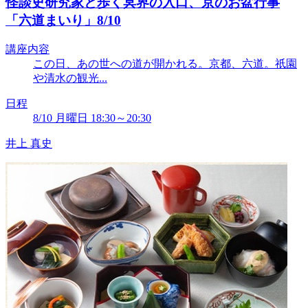
怪談史研究家と歩く冥界の入口、京のお盆行事
「六道まいり」8/10
講座内容
この日、あの世への道が開かれる。京都、六道。祇園
や清水の観光...
日程
8/10 月曜日 18:30～20:30
井上 真史