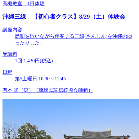
高槻教室 1日体験
沖縄三線 【初心者クラス】8/29（土）体験会
講座内容
島唄を歌いながら伴奏する三線(さんしん)を沖縄のゆ
ったりした...
受講料
1回 1,430円(税込)
日程
第5土曜日 10:30～12:45
有本 聡（涼）（琉球民謡伝統協会師範）