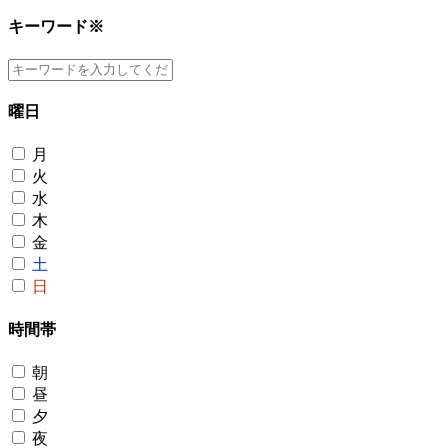
キーワード
※
曜日
月
火
水
木
金
土
日
時間帯
朝
昼
夕
夜