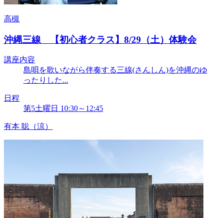
高槻
沖縄三線 【初心者クラス】8/29（土）体験会
講座内容
島唄を歌いながら伴奏する三線(さんしん)を沖縄のゆ
ったりした...
日程
第5土曜日 10:30～12:45
有本 聡（涼）