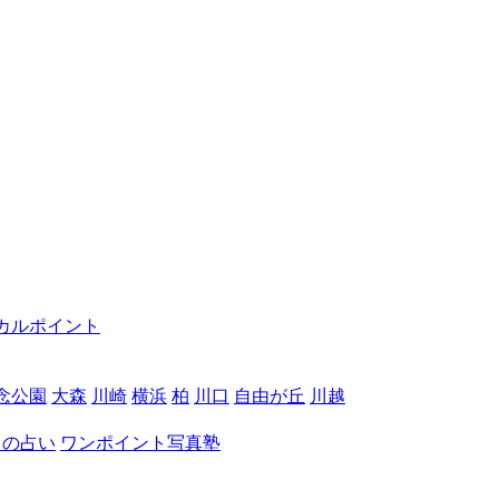
カルポイント
念公園
大森
川崎
横浜
柏
川口
自由が丘
川越
月の占い
ワンポイント写真塾