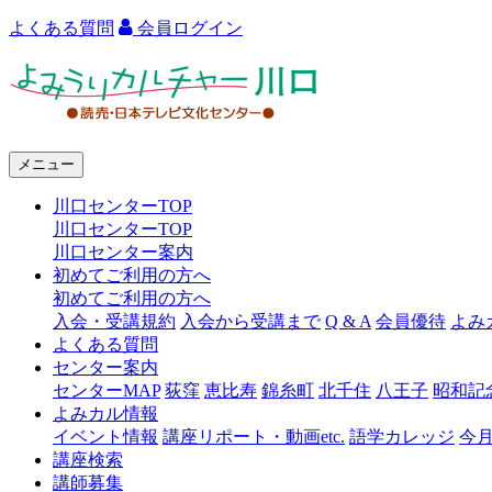
よくある質問
会員ログイン
よ
み
う
メニュー
り
川口センターTOP
カ
川口センターTOP
ル
川口センター案内
初めてご利用の方へ
チ
初めてご利用の方へ
ャ
入会・受講規約
入会から受講まで
Q & A
会員優待
よみ
よくある質問
ー
センター案内
センターMAP
荻窪
恵比寿
錦糸町
北千住
八王子
昭和記
川
よみカル情報
口
イベント情報
講座リポート・動画etc.
語学カレッジ
今
講座検索
講師募集