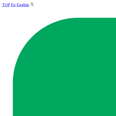
TOP
En
English