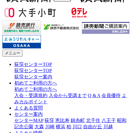
メニュー
荻窪センターTOP
荻窪センターTOP
荻窪センター案内
初めてご利用の方へ
初めてご利用の方へ
入会・受講規約
入会から受講まで
Q & A
会員優待
よ
みカルポイント
よくある質問
センター案内
センターMAP
荻窪
恵比寿
錦糸町
北千住
八王子
昭和
記念公園
大森
川崎
横浜
柏
川口
自由が丘
川越
よみカル情報