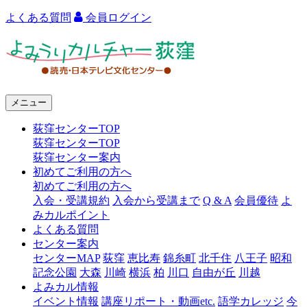
よくある質問
会員ログイン
よ
み
う
メニュー
り
荻窪センターTOP
カ
荻窪センターTOP
ル
荻窪センター案内
初めてご利用の方へ
チ
初めてご利用の方へ
ャ
入会・受講規約
入会から受講まで
Q & A
会員優待
よ
みカルポイント
ー
よくある質問
センター案内
荻
センターMAP
荻窪
恵比寿
錦糸町
北千住
八王子
昭和
窪
記念公園
大森
川崎
横浜
柏
川口
自由が丘
川越
よみカル情報
イベント情報
講座リポート・動画etc.
語学カレッジ
今