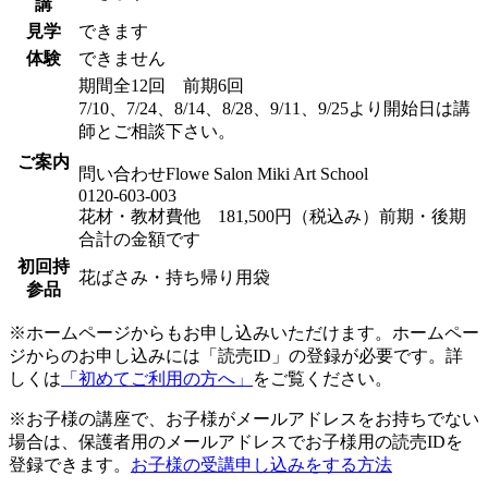
講
見学
できます
体験
できません
期間全12回 前期6回
7/10、7/24、8/14、8/28、9/11、9/25より開始日は講
師とご相談下さい。
ご案内
問い合わせFlowe Salon Miki Art School
0120-603-003
花材・教材費他 181,500円（税込み）前期・後期
合計の金額です
初回持
花ばさみ・持ち帰り用袋
参品
※ホームページからもお申し込みいただけます。ホームペー
ジからのお申し込みには「読売ID」の登録が必要です。詳
しくは
「初めてご利用の方へ」
をご覧ください。
※お子様の講座で、お子様がメールアドレスをお持ちでない
場合は、保護者用のメールアドレスでお子様用の読売IDを
登録できます。
お子様の受講申し込みをする方法