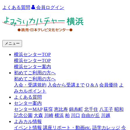
よくある質問
会員ログイン
よ
み
う
メニュー
り
横浜センターTOP
カ
横浜センターTOP
ル
横浜センター案内
初めてご利用の方へ
チ
初めてご利用の方へ
ャ
入会・受講規約
入会から受講まで
Q & A
会員優待
よ
みカルポイント
ー
よくある質問
センター案内
横
センターMAP
荻窪
恵比寿
錦糸町
北千住
八王子
昭和
浜
記念公園
大森
川崎
横浜
柏
川口
自由が丘
川越
よみカル情報
イベント情報
講座リポート・動画etc.
語学カレッジ
今