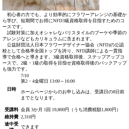
初心者の方でも、より効率的にフラワーアレンジの基礎か
ら学び、短期間でお得にNFD3級資格取得を目指すためのコ
ースです。
試験対策に加えオシャレなパリスタイルのブーケや季節の
アレンジなどもカリキュラムに含まれます。
公益財団法人日本フラワーデザイナー協会（NFD)の公認
校として合格率全国トップを誇り、NFD講師による一貫指
導で合格へと導きます。3級資格取得後、ステップアップコ
ースで、2級・1級の取得を目指せ資格取得後のバックアップ
も強力です。
7/10
第2・4金曜日 13:00～16:00
日時
ホームページからのお申し込みは、受講日の8日前
までとなります。
受講料
会員
3か月 1回 19,800円（うち消費税額1,800円）
維持費
2,310円
途中受
できます