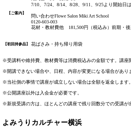
7/10、7/24、8/14、8/28、9/11、9/25よ
【ご案内】
問い合わせFlowe Salon Miki Art School
0120-603-003
花材・教材費他 181,500円（税込み）前期・
花ばさみ・持ち帰り用袋
【初回持参品】
※受講料や維持費、教材費等は消費税込みの金額です。講座
※開講できない場合や、日程、内容が変更になる場合があり
※当社側の事情で講座が成立しない場合は全額を返金します
※公開講座以外は入会金が必要です。
※新規受講の方は、ほとんどの講座で残り回数分での受講が
よみうりカルチャー横浜