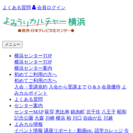
よくある質問
会員ログイン
よ
み
う
メニュー
り
横浜センターTOP
カ
横浜センターTOP
ル
横浜センター案内
初めてご利用の方へ
チ
初めてご利用の方へ
ャ
入会・受講規約
入会から受講まで
Q & A
会員優待
よ
みカルポイント
ー
よくある質問
センター案内
横
センターMAP
荻窪
恵比寿
錦糸町
北千住
八王子
昭和
浜
記念公園
大森
川崎
横浜
柏
川口
自由が丘
川越
よみカル情報
イベント情報
講座リポート・動画etc.
語学カレッジ
今