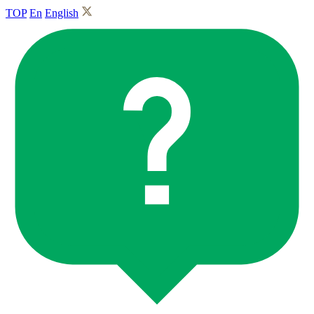
TOP
En
English