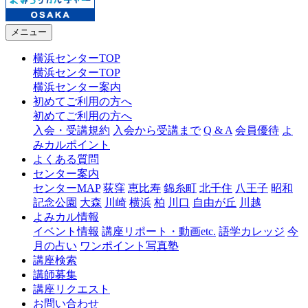
メニュー
横浜センターTOP
横浜センターTOP
横浜センター案内
初めてご利用の方へ
初めてご利用の方へ
入会・受講規約
入会から受講まで
Q & A
会員優待
よ
みカルポイント
よくある質問
センター案内
センターMAP
荻窪
恵比寿
錦糸町
北千住
八王子
昭和
記念公園
大森
川崎
横浜
柏
川口
自由が丘
川越
よみカル情報
イベント情報
講座リポート・動画etc.
語学カレッジ
今
月の占い
ワンポイント写真塾
講座検索
講師募集
講座リクエスト
お問い合わせ