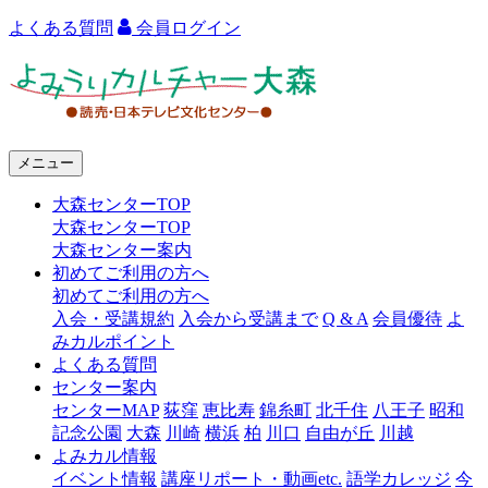
よくある質問
会員ログイン
よ
み
う
メニュー
り
大森センターTOP
カ
大森センターTOP
ル
大森センター案内
初めてご利用の方へ
チ
初めてご利用の方へ
ャ
入会・受講規約
入会から受講まで
Q & A
会員優待
よ
みカルポイント
ー
よくある質問
センター案内
大
センターMAP
荻窪
恵比寿
錦糸町
北千住
八王子
昭和
森
記念公園
大森
川崎
横浜
柏
川口
自由が丘
川越
よみカル情報
イベント情報
講座リポート・動画etc.
語学カレッジ
今