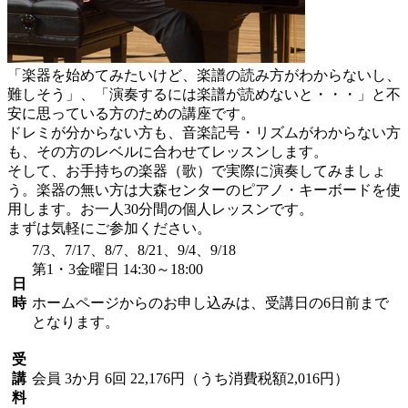
「楽器を始めてみたいけど、楽譜の読み方がわからないし、
難しそう」、「演奏するには楽譜が読めないと・・・」と不
安に思っている方のための講座です。
ドレミが分からない方も、音楽記号・リズムがわからない方
も、その方のレベルに合わせてレッスンします。
そして、お手持ちの楽器（歌）で実際に演奏してみましょ
う。楽器の無い方は大森センターのピアノ・キーボードを使
用します。お一人30分間の個人レッスンです。
まずは気軽にご参加ください。
7/3、7/17、8/7、8/21、9/4、9/18
第1・3金曜日 14:30～18:00
日
時
ホームページからのお申し込みは、受講日の6日前まで
となります。
受
講
会員
3か月 6回 22,176円（うち消費税額2,016円）
料