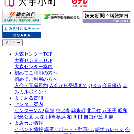
メニュー
大森センターTOP
大森センターTOP
大森センター案内
初めてご利用の方へ
初めてご利用の方へ
入会・受講規約
入会から受講まで
Q & A
会員優待
よ
みカルポイント
よくある質問
センター案内
センターMAP
荻窪
恵比寿
錦糸町
北千住
八王子
昭和
記念公園
大森
川崎
横浜
柏
川口
自由が丘
川越
よみカル情報
イベント情報
講座リポート・動画etc.
語学カレッジ
今