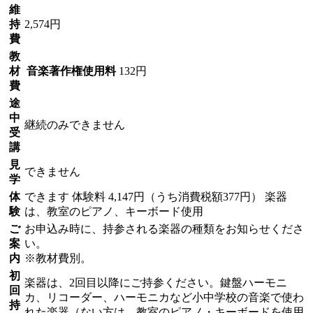
維
持
2,574円
費
教
材
音楽著作権使用料
132円
費
途
中
継続のみできません
受
講
見
できません
学
体
できます
体験料
4,147円（うち消費税額377円）
楽器
験
は、教室のピアノ、キーボード使用
ご
お申込み時に、持参される楽器の種類をお知らせくださ
案
い。
内
※教材費別。
初
楽器は、2回目以降にご持参ください。鍵盤ハーモニ
回
カ、リコーダー、ハーモニカなど小中学校の音楽で使わ
持
れた楽器（ない方は、教室のピアノ・キーボードを使用