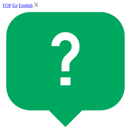
TOP
En
English