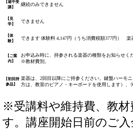
【途中受
継続のみできません
講】
【見
できません
学】
【体
できます 体験料 4,147円（うち消費税額377円）
験】
お申込み時に、持参される楽器の種類をお知らせく
【ご案
内】
※教材費別。
楽器は、2回目以降にご持参ください。鍵盤ハーモ
【初回持
参品】
方は、教室のピアノ・キーボードを使用します）、
※受講料や維持費、教材
す。講座開始日前のご入