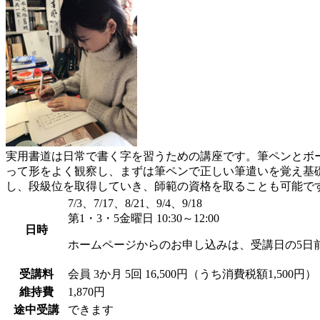
実用書道は日常で書く字を習うための講座です。筆ペンとボ
って形をよく観察し、まずは筆ペンで正しい筆遣いを覚え基
し、段級位を取得していき、師範の資格を取ることも可能で
7/3、7/17、8/21、9/4、9/18
第1・3・5金曜日 10:30～12:00
日時
ホームページからのお申し込みは、受講日の5日
受講料
会員
3か月 5回 16,500円（うち消費税額1,500円）
維持費
1,870円
途中受講
できます