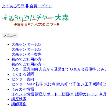
よくある質問
会員ログイン
よ
み
う
メニュー
り
大森センターTOP
カ
大森センターTOP
ル
大森センター案内
初めてご利用の方へ
チ
初めてご利用の方へ
ャ
入会・受講規約
入会から受講まで
Q & A
会員優待
よみ
よくある質問
ー
センター案内
センターMAP
荻窪
恵比寿
錦糸町
北千住
八王子
昭和記
大
よみカル情報
森
イベント情報
講座リポート・動画etc.
語学カレッジ
今
講座検索
講師募集