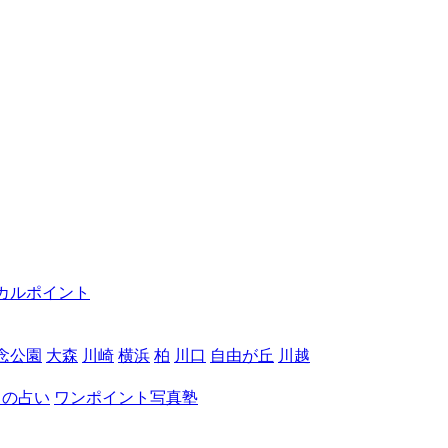
カルポイント
念公園
大森
川崎
横浜
柏
川口
自由が丘
川越
月の占い
ワンポイント写真塾