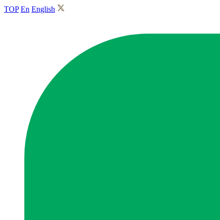
TOP
En
English