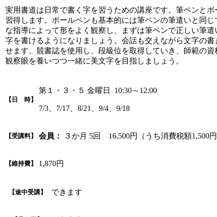
実用書道は日常で書く字を習うための講座です。筆ペンとボ
習得します。ボールペンも基本的には筆ペンの筆遣いと同じ
な指導によって形をよく観察し、まずは筆ペンで正しい筆遣
字を書けるようになりましょう。会話も交えながら文字の書
せます。競書誌を使用し、段級位を取得していき、師範の資
観察眼を養いつつ一緒に美文字を目指しましょう。
第１・３・５ 金曜日 10:30～12:00
【日 時】
7/3、7/17、8/21、9/4、9/18
会員：
３か月 5回 16,500円（うち消費税額1,500
【受講料】
1,870円
【維持費】
できます
【途中受講】