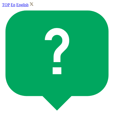
TOP
En
English