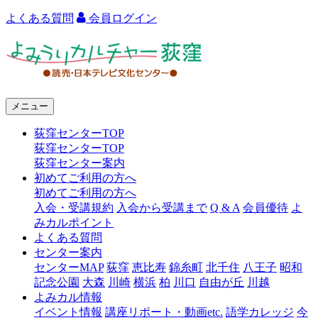
よくある質問
会員ログイン
よ
み
う
メニュー
り
荻窪センターTOP
カ
荻窪センターTOP
ル
荻窪センター案内
初めてご利用の方へ
チ
初めてご利用の方へ
ャ
入会・受講規約
入会から受講まで
Q & A
会員優待
よ
みカルポイント
ー
よくある質問
センター案内
荻
センターMAP
荻窪
恵比寿
錦糸町
北千住
八王子
昭和
窪
記念公園
大森
川崎
横浜
柏
川口
自由が丘
川越
よみカル情報
イベント情報
講座リポート・動画etc.
語学カレッジ
今