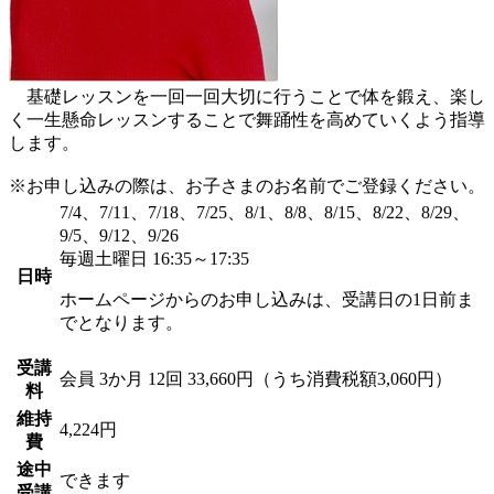
基礎レッスンを一回一回大切に行うことで体を鍛え、楽し
く一生懸命レッスンすることで舞踊性を高めていくよう指導
します。
※お申し込みの際は、お子さまのお名前でご登録ください。
7/4、7/11、7/18、7/25、8/1、8/8、8/15、8/22、8/29、
9/5、9/12、9/26
毎週土曜日 16:35～17:35
日時
ホームページからのお申し込みは、受講日の1日前ま
でとなります。
受講
会員
3か月 12回 33,660円（うち消費税額3,060円）
料
維持
4,224円
費
途中
できます
受講