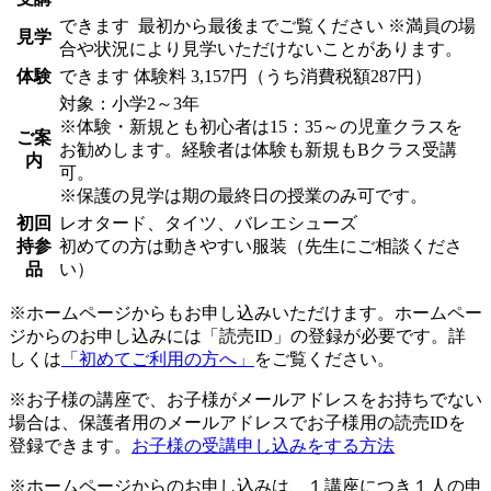
できます
最初から最後までご覧ください ※満員の場
見学
合や状況により見学いただけないことがあります。
体験
できます
体験料
3,157円（うち消費税額287円）
対象：小学2～3年
※体験・新規とも初心者は15：35～の児童クラスを
ご案
お勧めします。経験者は体験も新規もBクラス受講
内
可。
※保護の見学は期の最終日の授業のみ可です。
初回
レオタード、タイツ、バレエシューズ
持参
初めての方は動きやすい服装（先生にご相談くださ
品
い）
※ホームページからもお申し込みいただけます。ホームペー
ジからのお申し込みには「読売ID」の登録が必要です。詳
しくは
「初めてご利用の方へ」
をご覧ください。
※お子様の講座で、お子様がメールアドレスをお持ちでない
場合は、保護者用のメールアドレスでお子様用の読売IDを
登録できます。
お子様の受講申し込みをする方法
※ホームページからのお申し込みは、１講座につき１人の申