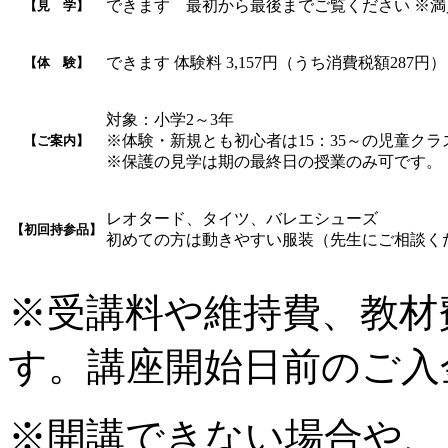
できます 最初から最後までご覧ください ※
【見 学】
できます 体験料 3,157円（うち消費税額287円）
【体 験】
対象：小学2～3年
※体験・新規とも初心者は15：35～の児童ク
【ご案内】
※保護の見学は期の最終日の授業のみ可です。
レオタード、タイツ、バレエシューズ
【初回持参品】
初めての方は動きやすい服装（先生にご相談く
※受講料や維持費、教材
す。講座開始日前のご入
※開講できない場合や、