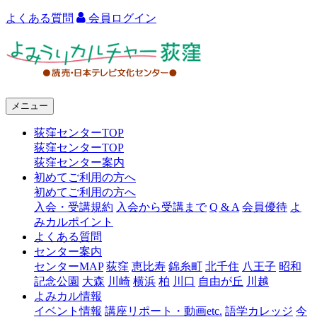
よくある質問
会員ログイン
よ
み
う
メニュー
り
荻窪センターTOP
カ
荻窪センターTOP
ル
荻窪センター案内
初めてご利用の方へ
チ
初めてご利用の方へ
ャ
入会・受講規約
入会から受講まで
Q & A
会員優待
よ
みカルポイント
ー
よくある質問
センター案内
荻
センターMAP
荻窪
恵比寿
錦糸町
北千住
八王子
昭和
窪
記念公園
大森
川崎
横浜
柏
川口
自由が丘
川越
よみカル情報
イベント情報
講座リポート・動画etc.
語学カレッジ
今