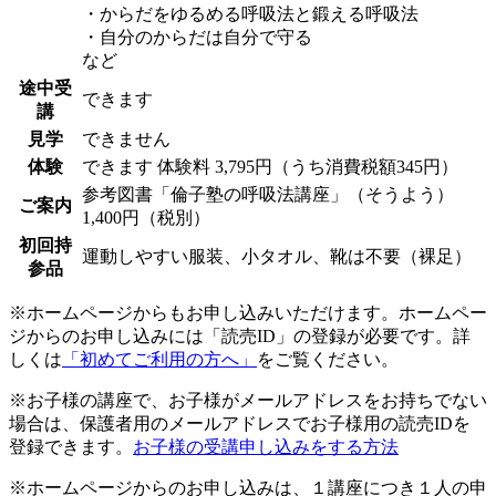
・からだをゆるめる呼吸法と鍛える呼吸法
・自分のからだは自分で守る
など
途中受
できます
講
見学
できません
体験
できます
体験料
3,795円（うち消費税額345円）
参考図書「倫子塾の呼吸法講座」（そうよう）
ご案内
1,400円（税別）
初回持
運動しやすい服装、小タオル、靴は不要（裸足）
参品
※ホームページからもお申し込みいただけます。ホームペー
ジからのお申し込みには「読売ID」の登録が必要です。詳
しくは
「初めてご利用の方へ」
をご覧ください。
※お子様の講座で、お子様がメールアドレスをお持ちでない
場合は、保護者用のメールアドレスでお子様用の読売IDを
登録できます。
お子様の受講申し込みをする方法
※ホームページからのお申し込みは、１講座につき１人の申