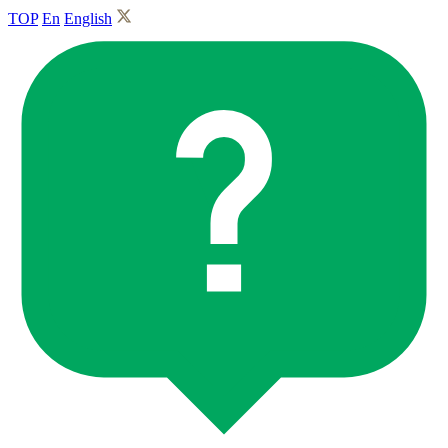
TOP
En
English