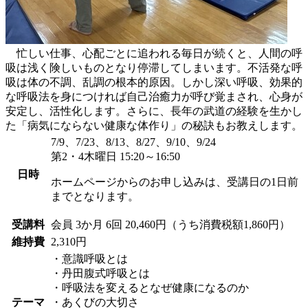
忙しい仕事、心配ごとに追われる毎日が続くと、人間の呼
吸は浅く険しいものとなり停滞してしまいます。不活発な呼
吸は体の不調、乱調の根本的原因。しかし深い呼吸、効果的
な呼吸法を身につければ自己治癒力が呼び覚まされ、心身が
安定し、活性化します。さらに、長年の武道の経験を生かし
た「病気にならない健康な体作り」の秘訣もお教えします。
7/9、7/23、8/13、8/27、9/10、9/24
第2・4木曜日 15:20～16:50
日時
ホームページからのお申し込みは、受講日の1日前
までとなります。
受講料
会員
3か月 6回 20,460円（うち消費税額1,860円）
維持費
2,310円
・意識呼吸とは
・丹田腹式呼吸とは
・呼吸法を変えるとなぜ健康になるのか
テーマ
・あくびの大切さ