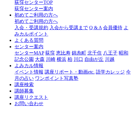
荻窪センターTOP
荻窪センター案内
初めてご利用の方へ
初めてご利用の方へ
入会・受講規約
入会から受講まで
Q & A
会員優待
よ
みカルポイント
よくある質問
センター案内
センターMAP
荻窪
恵比寿
錦糸町
北千住
八王子
昭和
記念公園
大森
川崎
横浜
柏
川口
自由が丘
川越
よみカル情報
イベント情報
講座リポート・動画etc.
語学カレッジ
今
月の占い
ワンポイント写真塾
講座検索
講師募集
講座リクエスト
お問い合わせ