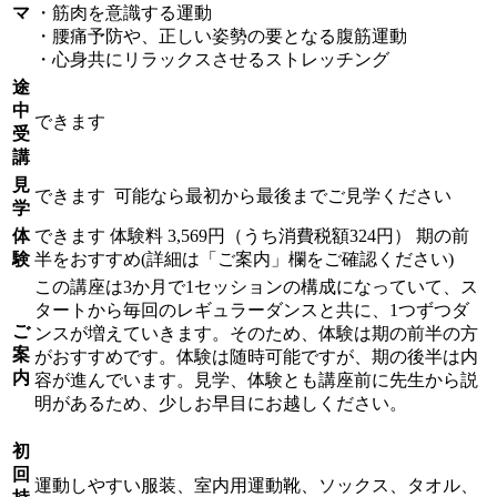
マ
・筋肉を意識する運動
・腰痛予防や、正しい姿勢の要となる腹筋運動
・心身共にリラックスさせるストレッチング
途
中
できます
受
講
見
できます
可能なら最初から最後までご見学ください
学
体
できます
体験料
3,569円（うち消費税額324円）
期の前
験
半をおすすめ(詳細は「ご案内」欄をご確認ください)
この講座は3か月で1セッションの構成になっていて、ス
タートから毎回のレギュラーダンスと共に、1つずつダ
ご
ンスが増えていきます。そのため、体験は期の前半の方
案
がおすすめです。体験は随時可能ですが、期の後半は内
内
容が進んでいます。見学、体験とも講座前に先生から説
明があるため、少しお早目にお越しください。
初
回
運動しやすい服装、室内用運動靴、ソックス、タオル、