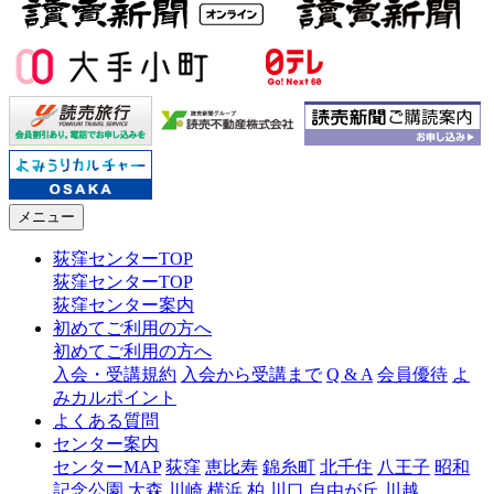
メニュー
荻窪センターTOP
荻窪センターTOP
荻窪センター案内
初めてご利用の方へ
初めてご利用の方へ
入会・受講規約
入会から受講まで
Q & A
会員優待
よ
みカルポイント
よくある質問
センター案内
センターMAP
荻窪
恵比寿
錦糸町
北千住
八王子
昭和
記念公園
大森
川崎
横浜
柏
川口
自由が丘
川越