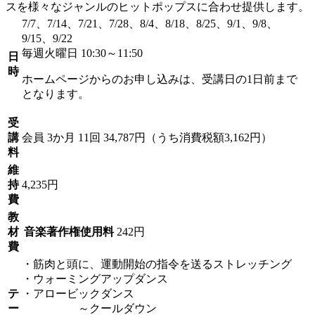
スを様々なジャンルのヒットポップスに合わせ提供します。
7/7、7/14、7/21、7/28、8/4、8/18、8/25、9/1、9/8、
9/15、9/22
毎週火曜日 10:30～11:50
日
時
ホームページからのお申し込みは、受講日の1日前まで
となります。
受
講
会員
3か月 11回 34,787円（うち消費税額3,162円）
料
維
持
4,235円
費
教
材
音楽著作権使用料
242円
費
・筋肉と頭に、運動開始の指令を送るストレッチング
・ウォーミングアップダンス
テ
・アロービックダンス
ー
～クールダウン