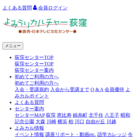
よくある質問
会員ログイン
よ
み
う
メニュー
り
荻窪センターTOP
カ
荻窪センターTOP
ル
荻窪センター案内
初めてご利用の方へ
チ
初めてご利用の方へ
ャ
入会・受講規約
入会から受講まで
Q & A
会員優待
よ
みカルポイント
ー
よくある質問
センター案内
荻
センターMAP
荻窪
恵比寿
錦糸町
北千住
八王子
昭和
窪
記念公園
大森
川崎
横浜
柏
川口
自由が丘
川越
よみカル情報
イベント情報
講座リポート・動画etc.
語学カレッジ
今