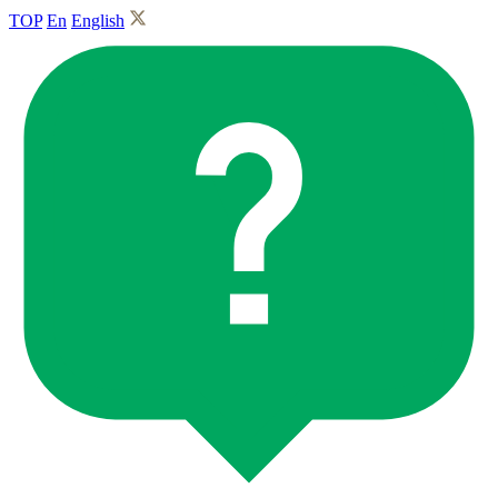
TOP
En
English