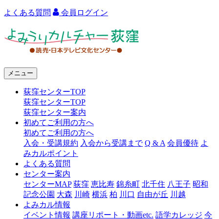
よくある質問
会員ログイン
よ
み
う
メニュー
り
荻窪センターTOP
カ
荻窪センターTOP
ル
荻窪センター案内
初めてご利用の方へ
チ
初めてご利用の方へ
ャ
入会・受講規約
入会から受講まで
Q & A
会員優待
よ
みカルポイント
ー
よくある質問
センター案内
荻
センターMAP
荻窪
恵比寿
錦糸町
北千住
八王子
昭和
窪
記念公園
大森
川崎
横浜
柏
川口
自由が丘
川越
よみカル情報
イベント情報
講座リポート・動画etc.
語学カレッジ
今