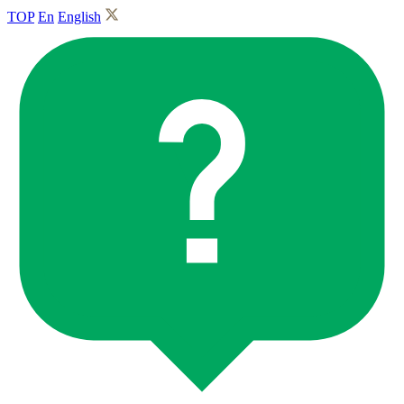
TOP
En
English