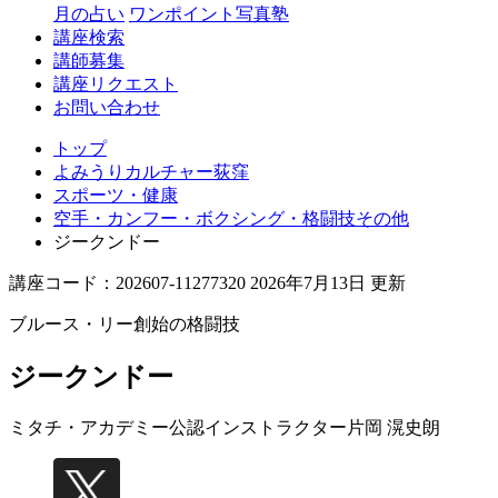
月の占い
ワンポイント写真塾
講座検索
講師募集
講座リクエスト
お問い合わせ
トップ
よみうりカルチャー荻窪
スポーツ・健康
空手・カンフー・ボクシング・格闘技その他
ジークンドー
講座コード：202607-11277320 2026年7月13日 更新
ブルース・リー創始の格闘技
ジークンドー
ミタチ・アカデミー公認インストラクター
片岡 滉史朗