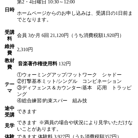
第2・4日曜日 10:30～12:00
日時
ホームページからのお申し込みは、受講日の1日前ま
でとなります。
受講
会員
3か月 6回 21,120円（うち消費税額1,920円）
料
維持
2,310円
費
教材
音楽著作権使用料
132円
費
①ウォーミングアップ/フットワーク シャドー
②打撃基本ミット/シングル コンビネーション
テー
③ディフェンス＆カウンター/基本 応用 トラッピ
マ
ング
④総合練習/約束スパー 組み技
途中
できます
受講
できます
※満員の場合や状況により見学いただけな
見学
いことがあります。
体験
できます
体験料
3,927円（うち消費税額357円）