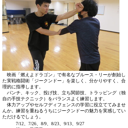
映画「燃えよドラゴン」で有名なブルース・リーが創始し
た実戦格闘術「ジークンドー」を楽しく、分かりやすく、合
理的に指導します。
パンチ、キック、投げ技、立ち関節技、トラッピング（独
自の手技テクニック）をバランスよく練習します。
体力アップやセルフディフェンスの学習に役立ててみませ
んか。練習を重ねるうちにジークンドーの魅力を実感してい
ただけるでしょう。
7/12、7/26、8/9、8/23、9/13、9/27