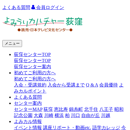
よくある質問
会員ログイン
よ
み
う
メニュー
り
荻窪センターTOP
カ
荻窪センターTOP
ル
荻窪センター案内
初めてご利用の方へ
チ
初めてご利用の方へ
ャ
入会・受講規約
入会から受講まで
Q & A
会員優待
よ
みカルポイント
ー
よくある質問
センター案内
荻
センターMAP
荻窪
恵比寿
錦糸町
北千住
八王子
昭和
窪
記念公園
大森
川崎
横浜
柏
川口
自由が丘
川越
よみカル情報
イベント情報
講座リポート・動画etc.
語学カレッジ
今