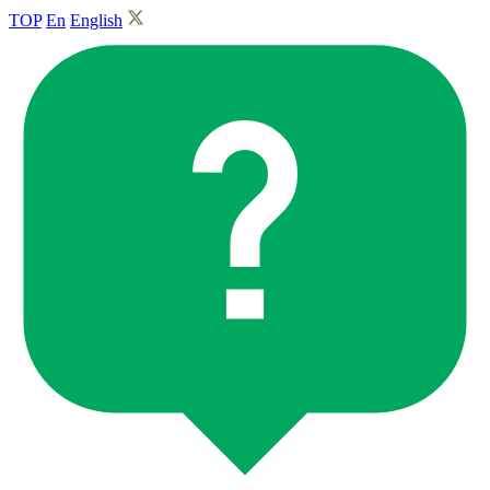
TOP
En
English