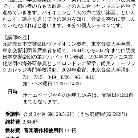
です。初心者の方も大歓迎。その人に合ったレッスン内容で
進めていきます。バイオリンは「人の声に近い楽器」といわ
れます。講座を通じてその魅力を知り、音楽を存分に楽しん
でいただければと思います。30分の個人レッスンです。
【講師略歴】
元読売日本交響楽団ヴァイオリン奏者。東京音楽大学卒業。
東京交響楽団首席奏者を経て、1984年から2022年までに読売
日本交響楽団の第1ヴァイオリン奏者。1994年アフィニス文
化財団の海外研修員としてロンドンに留学。尚美ミュージッ
クカレッジ専門学校講師、2024年退官。東京音楽大学講師。
7/1、7/15、8/19、8/26、9/2、9/16
第1・3水曜日 12:00～14:00
日時
ホームページからのお申し込みは、受講日の2日前
までとなります。
受講料
会員
3か月 6回 28,512円（うち消費税額2,592円）
維持費
2,640円
教材費
音楽著作権使用料
132円