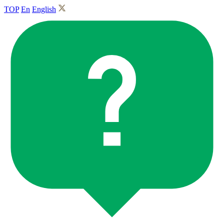
TOP
En
English