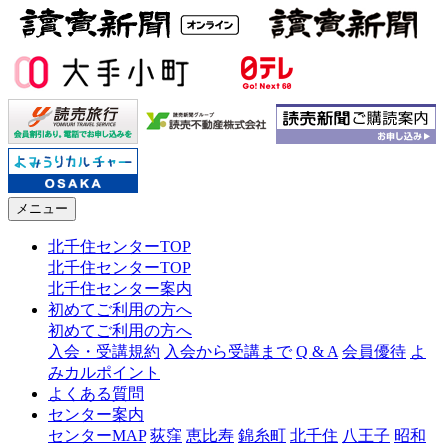
メニュー
北千住センターTOP
北千住センターTOP
北千住センター案内
初めてご利用の方へ
初めてご利用の方へ
入会・受講規約
入会から受講まで
Q & A
会員優待
よ
みカルポイント
よくある質問
センター案内
センターMAP
荻窪
恵比寿
錦糸町
北千住
八王子
昭和