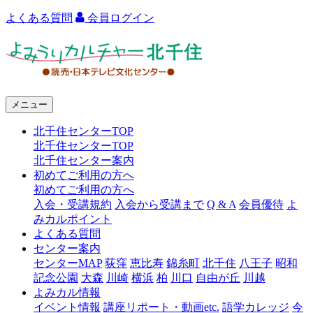
よくある質問
会員ログイン
よ
み
う
メニュー
り
北千住センターTOP
カ
北千住センターTOP
ル
北千住センター案内
初めてご利用の方へ
チ
初めてご利用の方へ
ャ
入会・受講規約
入会から受講まで
Q & A
会員優待
よ
みカルポイント
ー
よくある質問
センター案内
北
センターMAP
荻窪
恵比寿
錦糸町
北千住
八王子
昭和
千
記念公園
大森
川崎
横浜
柏
川口
自由が丘
川越
よみカル情報
住
イベント情報
講座リポート・動画etc.
語学カレッジ
今