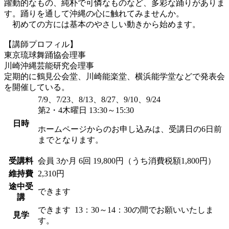
躍動的なもの、純朴で可憐なものなど、多彩な踊りがありま
す。踊りを通して沖縄の心に触れてみませんか。
初めての方には基本のやさしい動きから始めます。
【講師プロフィル】
東京琉球舞踊協会理事
川崎沖縄芸能研究会理事
定期的に鶴見公会堂、川崎能楽堂、横浜能学堂などで発表会
を開催している。
7/9、7/23、8/13、8/27、9/10、9/24
第2・4木曜日 13:30～15:30
日時
ホームページからのお申し込みは、受講日の6日前
までとなります。
受講料
会員
3か月 6回 19,800円（うち消費税額1,800円）
維持費
2,310円
途中受
できます
講
できます
13：30～14：30の間でお願いいたしま
見学
す。