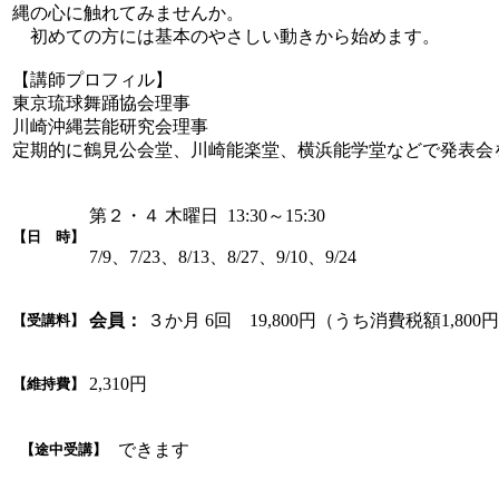
縄の心に触れてみませんか。
初めての方には基本のやさしい動きから始めます。
【講師プロフィル】
東京琉球舞踊協会理事
川崎沖縄芸能研究会理事
定期的に鶴見公会堂、川崎能楽堂、横浜能学堂などで発表会
第２・４ 木曜日 13:30～15:30
【日 時】
7/9、7/23、8/13、8/27、9/10、9/24
会員：
３か月 6回 19,800円（うち消費税額1,800
【受講料】
2,310円
【維持費】
できます
【途中受講】