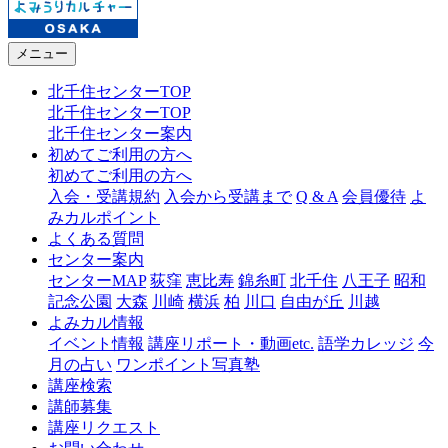
メニュー
北千住センターTOP
北千住センターTOP
北千住センター案内
初めてご利用の方へ
初めてご利用の方へ
入会・受講規約
入会から受講まで
Q & A
会員優待
よ
みカルポイント
よくある質問
センター案内
センターMAP
荻窪
恵比寿
錦糸町
北千住
八王子
昭和
記念公園
大森
川崎
横浜
柏
川口
自由が丘
川越
よみカル情報
イベント情報
講座リポート・動画etc.
語学カレッジ
今
月の占い
ワンポイント写真塾
講座検索
講師募集
講座リクエスト