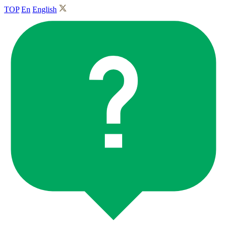
TOP
En
English