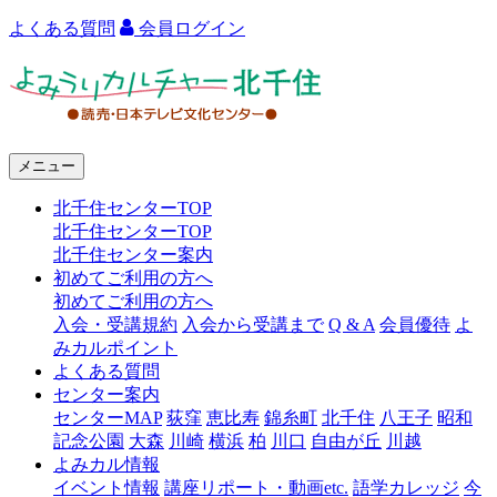
よくある質問
会員ログイン
よ
み
う
メニュー
り
北千住センターTOP
カ
北千住センターTOP
ル
北千住センター案内
初めてご利用の方へ
チ
初めてご利用の方へ
ャ
入会・受講規約
入会から受講まで
Q & A
会員優待
よ
みカルポイント
ー
よくある質問
センター案内
北
センターMAP
荻窪
恵比寿
錦糸町
北千住
八王子
昭和
千
記念公園
大森
川崎
横浜
柏
川口
自由が丘
川越
よみカル情報
住
イベント情報
講座リポート・動画etc.
語学カレッジ
今