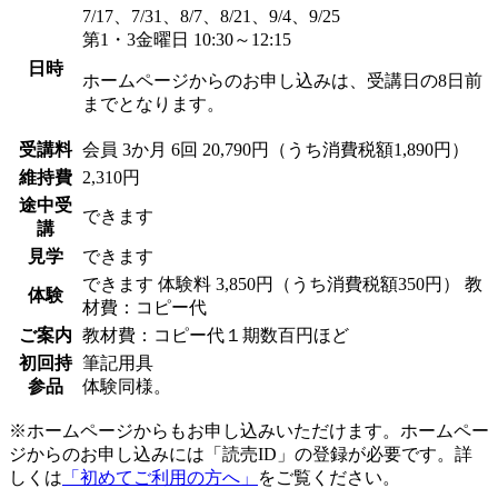
7/17、7/31、8/7、8/21、9/4、9/25
第1・3金曜日 10:30～12:15
日時
ホームページからのお申し込みは、受講日の8日前
までとなります。
受講料
会員
3か月 6回 20,790円（うち消費税額1,890円）
維持費
2,310円
途中受
できます
講
見学
できます
できます
体験料
3,850円（うち消費税額350円）
教
体験
材費：コピー代
ご案内
教材費：コピー代１期数百円ほど
初回持
筆記用具
参品
体験同様。
※ホームページからもお申し込みいただけます。ホームペー
ジからのお申し込みには「読売ID」の登録が必要です。詳
しくは
「初めてご利用の方へ」
をご覧ください。