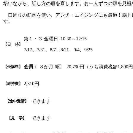
培いながら、話し方の癖を直します。お一人ずつの癖を見極
口周りの筋肉を使い、アンチ・エイジングにも最適！脳ト
す。
第１・３ 金曜日 10:30～12:15
【日 時】
7/17、7/31、8/7、8/21、9/4、9/25
会員：
３か月 6回 20,790円（うち消費税額1,890
【受講料】
2,310円
【維持費】
できます
【途中受講】
できます
【見 学】