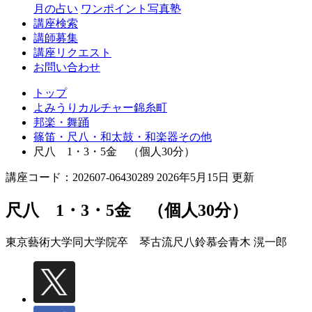
月の占い
ワンポイント写真塾
講座検索
講師募集
講座リクエスト
お問い合わせ
トップ
よみうりカルチャー錦糸町
邦楽・舞踊
篠笛・尺八・和太鼓・和楽器その他
尺八 1・3・5金 （個人30分）
講座コード：202607-06430289 2026年5月15日 更新
尺八 1・3・5金 （個人30分）
東京藝術大学同大学院卒 琴古流尺八鈴慕会
青木 滉一郎