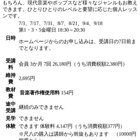
もちろん、現代音楽やポップスなど様々なジャンルもお教え
できます。ひとりひとりのレベルと要望に応じた個人レッス
ンです。
7/3、7/17、7/31、8/7、8/21、9/4、9/18
第1・3・5金曜日 18:30～20:30
日時
ホームページからのお申し込みは、受講日の7日前ま
でとなります。
受講
会員
3か月 7回 26,180円（うち消費税額2,380円）
料
維持
2,695円
費
教材
音楽著作権使用料
154円
費
途中
継続のみできません
受講
見学
できません
体験
できます
体験料
4,147円（うち消費税額377円）
※尺八の購入は講師から斡旋もあります （10000円