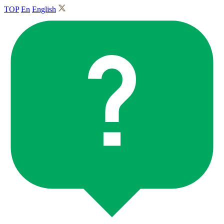
TOP
En
English