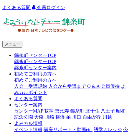
よくある質問
会員ログイン
よ
み
う
メニュー
り
錦糸町センターTOP
カ
錦糸町センターTOP
ル
錦糸町センター案内
初めてご利用の方へ
チ
初めてご利用の方へ
ャ
入会・受講規約
入会から受講まで
Q & A
会員優待
よ
みカルポイント
ー
よくある質問
センター案内
錦
センターMAP
荻窪
恵比寿
錦糸町
北千住
八王子
昭和
糸
記念公園
大森
川崎
横浜
柏
川口
自由が丘
川越
よみカル情報
町
イベント情報
講座リポート・動画etc.
語学カレッジ
今