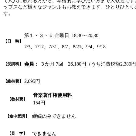
て尺八に触れる方から、本格的に学びたい方まで大歓迎です
ップスなど様々なジャンルもお教えできます。ひとりひとり
す。
第１・３・５ 金曜日 18:30～20:30
【日 時】
7/3、7/17、7/31、8/7、8/21、9/4、9/18
会員：
３か月 7回 26,180円（うち消費税額2,380
【受講料】
2,695円
【維持費】
音楽著作権使用料
【教材費】
154円
継続のみできません
【途中受講】
できません
【見 学】