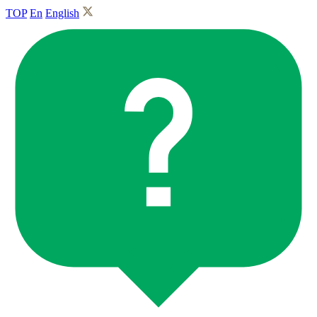
TOP
En
English