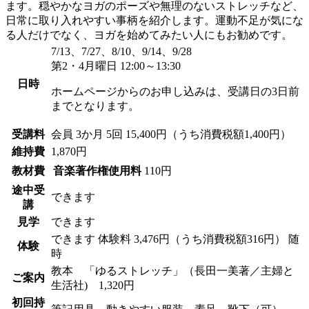
ます。穏やかなヨガのポーズや無理のないストレッチなど、
日常に取り入れやすい事柄を紹介します。運動不足が気にな
る人だけでなく、ヨガを始めてみたい人にもお勧めです。
7/13、7/27、8/10、9/14、9/28
第2・4月曜日 12:00～13:30
日時
ホームページからのお申し込みは、受講日の3日前
までとなります。
受講料
会員
3か月 5回 15,400円（うち消費税額1,400円）
維持費
1,870円
教材費
音楽著作権使用料
110円
途中受
できます
講
見学
できます
できます
体験料
3,476円（うち消費税額316円）
随
体験
時
教本 「ゆるストレッチ」（長田一美著／主婦と
ご案内
生活社) 1,320円
初回持