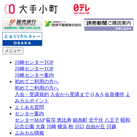
メニュー
川崎センターTOP
川崎センターTOP
川崎センター案内
初めてご利用の方へ
初めてご利用の方へ
入会・受講規約
入会から受講まで
Q & A
会員優待
よ
みカルポイント
よくある質問
センター案内
センターMAP
荻窪
恵比寿
錦糸町
北千住
八王子
昭和
記念公園
大森
川崎
横浜
柏
川口
自由が丘
川越
よみカル情報