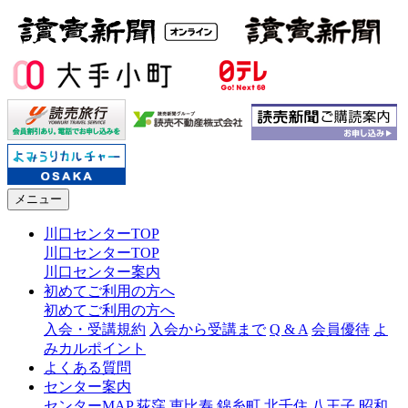
メニュー
川口センターTOP
川口センターTOP
川口センター案内
初めてご利用の方へ
初めてご利用の方へ
入会・受講規約
入会から受講まで
Q & A
会員優待
よ
みカルポイント
よくある質問
センター案内
センターMAP
荻窪
恵比寿
錦糸町
北千住
八王子
昭和