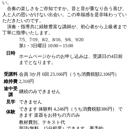
い。
合奏の楽しさをご存知ですか。音と音が重なり合う喜び、
人と人の思いがけない出会い。この幸福感を是非味わってい
ただきたいのです。
演奏・指導共に経験豊富な講師が、初心者から上級者まで
丁寧に指導いたします。
7/5、7/19、8/2、8/16、9/6、9/20
第1・3日曜日 10:00～15:00
日時
ホームページからのお申し込みは、受講日の4日前
までとなります。
受講料
会員
3か月 6回 23,166円（うち消費税額2,106円）
維持費
2,310円
途中受
継続のみできません
講
見学
できません
できます
体験料
4,246円（うち消費税額386円）
で
体験
きます 楽器をお持ちの方のみ
教材費別。テキスト代
面談(無料 15分程度）できます。要予約