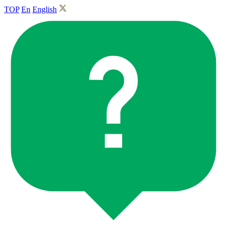
TOP
En
English