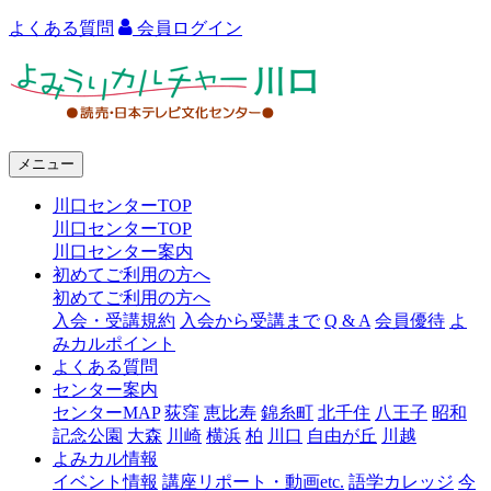
よくある質問
会員ログイン
よ
み
う
メニュー
り
川口センターTOP
カ
川口センターTOP
ル
川口センター案内
初めてご利用の方へ
チ
初めてご利用の方へ
ャ
入会・受講規約
入会から受講まで
Q & A
会員優待
よ
みカルポイント
ー
よくある質問
センター案内
川
センターMAP
荻窪
恵比寿
錦糸町
北千住
八王子
昭和
口
記念公園
大森
川崎
横浜
柏
川口
自由が丘
川越
よみカル情報
イベント情報
講座リポート・動画etc.
語学カレッジ
今