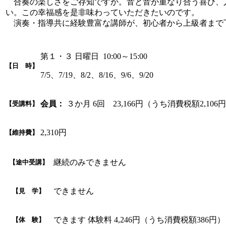
合奏の楽しさをご存知ですか。音と音が重なり合う喜び、
い。この幸福感を是非味わっていただきたいのです。
演奏・指導共に経験豊富な講師が、初心者から上級者まで
第１・３ 日曜日 10:00～15:00
【日 時】
7/5、7/19、8/2、8/16、9/6、9/20
会員：
３か月 6回 23,166円（うち消費税額2,106
【受講料】
2,310円
【維持費】
継続のみできません
【途中受講】
できません
【見 学】
できます 体験料 4,246円（うち消費税額386
【体 験】