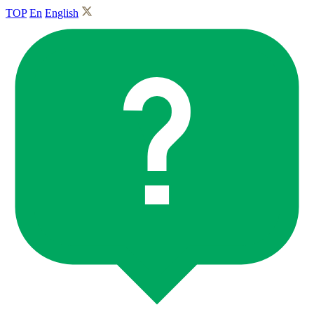
TOP
En
English