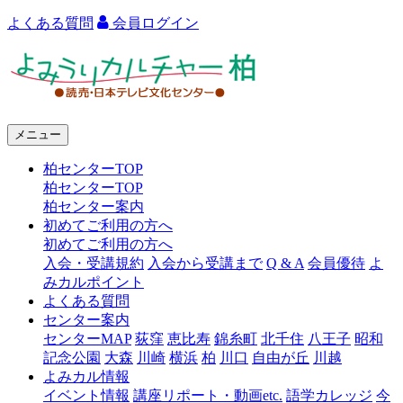
よくある質問
会員ログイン
よ
み
う
メニュー
り
柏センターTOP
カ
柏センターTOP
ル
柏センター案内
初めてご利用の方へ
チ
初めてご利用の方へ
ャ
入会・受講規約
入会から受講まで
Q & A
会員優待
よ
みカルポイント
ー
よくある質問
センター案内
柏
センターMAP
荻窪
恵比寿
錦糸町
北千住
八王子
昭和
記念公園
大森
川崎
横浜
柏
川口
自由が丘
川越
よみカル情報
イベント情報
講座リポート・動画etc.
語学カレッジ
今