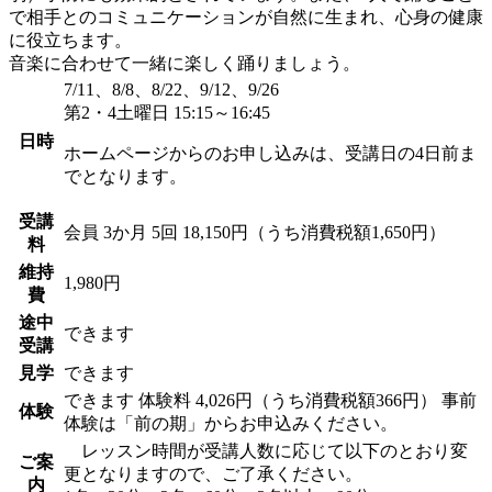
で相手とのコミュニケーションが自然に生まれ、心身の健康
に役立ちます。
音楽に合わせて一緒に楽しく踊りましょう。
7/11、8/8、8/22、9/12、9/26
第2・4土曜日 15:15～16:45
日時
ホームページからのお申し込みは、受講日の4日前ま
でとなります。
受講
会員
3か月 5回 18,150円（うち消費税額1,650円）
料
維持
1,980円
費
途中
できます
受講
見学
できます
できます
体験料
4,026円（うち消費税額366円）
事前
体験
体験は「前の期」からお申込みください。
レッスン時間が受講人数に応じて以下のとおり変
ご案
更となりますので、ご了承ください。
内