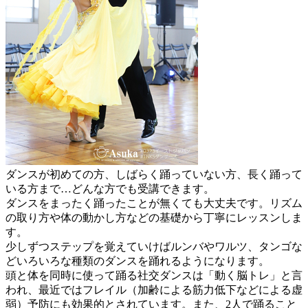
ダンスが初めての方、しばらく踊っていない方、長く踊って
いる方まで…どんな方でも受講できます。
ダンスをまったく踊ったことが無くても大丈夫です。リズム
の取り方や体の動かし方などの基礎から丁寧にレッスンしま
す。
少しずつステップを覚えていけばルンバやワルツ、タンゴな
どいろいろな種類のダンスを踊れるようになります。
頭と体を同時に使って踊る社交ダンスは「動く脳トレ」と言
われ、最近ではフレイル（加齢による筋力低下などによる虚
弱）予防にも効果的とされています。また、2人で踊ること