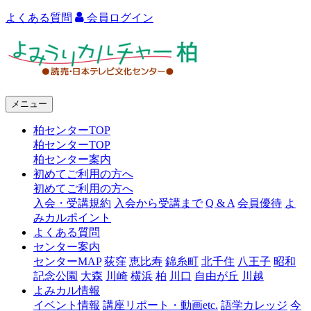
よくある質問
会員ログイン
よ
み
う
メニュー
り
柏センターTOP
カ
柏センターTOP
ル
柏センター案内
初めてご利用の方へ
チ
初めてご利用の方へ
ャ
入会・受講規約
入会から受講まで
Q & A
会員優待
よ
みカルポイント
ー
よくある質問
センター案内
柏
センターMAP
荻窪
恵比寿
錦糸町
北千住
八王子
昭和
記念公園
大森
川崎
横浜
柏
川口
自由が丘
川越
よみカル情報
イベント情報
講座リポート・動画etc.
語学カレッジ
今