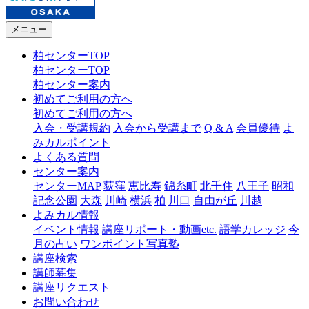
メニュー
柏センターTOP
柏センターTOP
柏センター案内
初めてご利用の方へ
初めてご利用の方へ
入会・受講規約
入会から受講まで
Q & A
会員優待
よ
みカルポイント
よくある質問
センター案内
センターMAP
荻窪
恵比寿
錦糸町
北千住
八王子
昭和
記念公園
大森
川崎
横浜
柏
川口
自由が丘
川越
よみカル情報
イベント情報
講座リポート・動画etc.
語学カレッジ
今
月の占い
ワンポイント写真塾
講座検索
講師募集
講座リクエスト
お問い合わせ