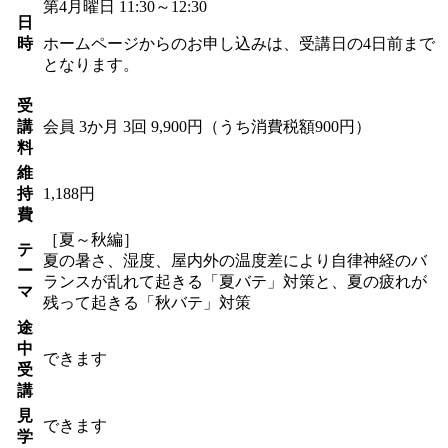
第4月曜日 11:30～12:30
日
時
ホームページからのお申し込みは、受講日の4日前まで
となります。
受
講
会員
3か月 3回 9,900円（うち消費税額900円）
料
維
持
1,188円
費
［夏～秋編］
テ
夏の暑さ、湿度、屋内外の温度差により自律神経のバ
ー
ランスが乱れて起きる「夏バテ」対策と、夏の疲れが
マ
残って起きる「秋バテ」対策
途
中
できます
受
講
見
できます
学