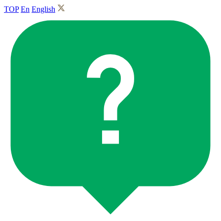
TOP
En
English