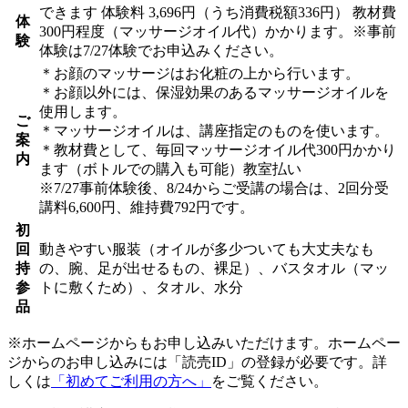
できます
体験料
3,696円（うち消費税額336円）
教材費
体
300円程度（マッサージオイル代）かかります。※事前
験
体験は7/27体験でお申込みください。
＊お顔のマッサージはお化粧の上から行います。
＊お顔以外には、保湿効果のあるマッサージオイルを
使用します。
ご
＊マッサージオイルは、講座指定のものを使います。
案
＊教材費として、毎回マッサージオイル代300円かかり
内
ます（ボトルでの購入も可能）教室払い
※7/27事前体験後、8/24からご受講の場合は、2回分受
講料6,600円、維持費792円です。
初
回
動きやすい服装（オイルが多少ついても大丈夫なも
持
の、腕、足が出せるもの、裸足）、バスタオル（マッ
参
トに敷くため）、タオル、水分
品
※ホームページからもお申し込みいただけます。ホームペー
ジからのお申し込みには「読売ID」の登録が必要です。詳
しくは
「初めてご利用の方へ」
をご覧ください。