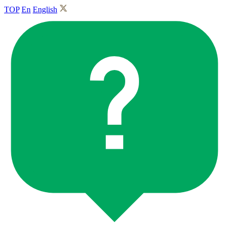
TOP
En
English