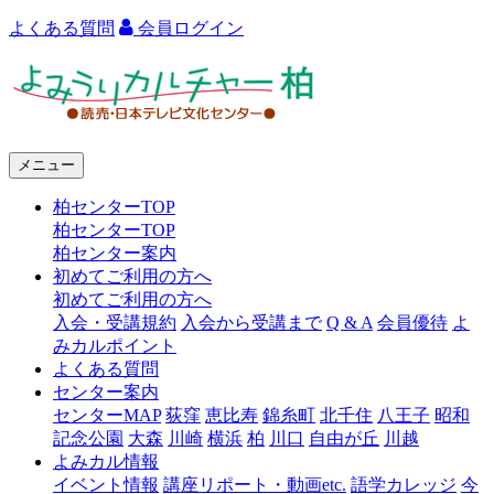
よくある質問
会員ログイン
よ
み
う
メニュー
り
柏センターTOP
カ
柏センターTOP
ル
柏センター案内
初めてご利用の方へ
チ
初めてご利用の方へ
ャ
入会・受講規約
入会から受講まで
Q & A
会員優待
よ
みカルポイント
ー
よくある質問
センター案内
柏
センターMAP
荻窪
恵比寿
錦糸町
北千住
八王子
昭和
記念公園
大森
川崎
横浜
柏
川口
自由が丘
川越
よみカル情報
イベント情報
講座リポート・動画etc.
語学カレッジ
今