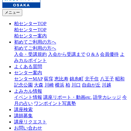
メニュー
柏センターTOP
柏センターTOP
柏センター案内
初めてご利用の方へ
初めてご利用の方へ
入会・受講規約
入会から受講まで
Q & A
会員優待
よ
みカルポイント
よくある質問
センター案内
センターMAP
荻窪
恵比寿
錦糸町
北千住
八王子
昭和
記念公園
大森
川崎
横浜
柏
川口
自由が丘
川越
よみカル情報
イベント情報
講座リポート・動画etc.
語学カレッジ
今
月の占い
ワンポイント写真塾
講座検索
講師募集
講座リクエスト
お問い合わせ