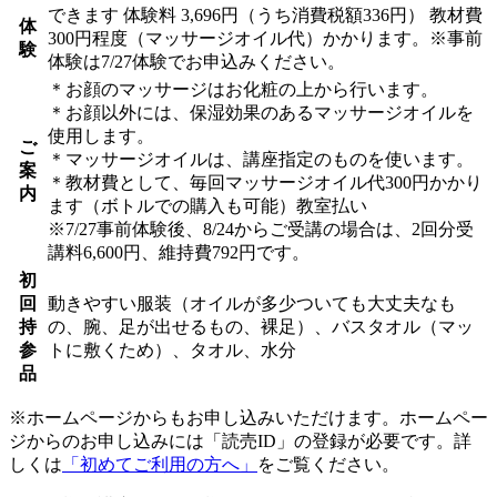
できます
体験料
3,696円（うち消費税額336円）
教材費
体
300円程度（マッサージオイル代）かかります。※事前
験
体験は7/27体験でお申込みください。
＊お顔のマッサージはお化粧の上から行います。
＊お顔以外には、保湿効果のあるマッサージオイルを
使用します。
ご
＊マッサージオイルは、講座指定のものを使います。
案
＊教材費として、毎回マッサージオイル代300円かかり
内
ます（ボトルでの購入も可能）教室払い
※7/27事前体験後、8/24からご受講の場合は、2回分受
講料6,600円、維持費792円です。
初
回
動きやすい服装（オイルが多少ついても大丈夫なも
持
の、腕、足が出せるもの、裸足）、バスタオル（マッ
参
トに敷くため）、タオル、水分
品
※ホームページからもお申し込みいただけます。ホームペー
ジからのお申し込みには「読売ID」の登録が必要です。詳
しくは
「初めてご利用の方へ」
をご覧ください。