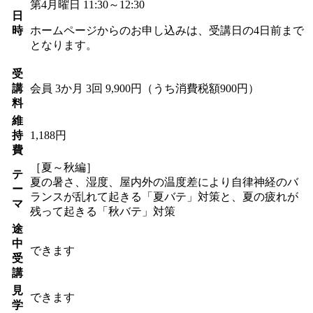
第4月曜日 11:30～12:30
日
時
ホームページからのお申し込みは、受講日の4日前まで
となります。
受
講
会員
3か月 3回 9,900円（うち消費税額900円）
料
維
持
1,188円
費
［夏～秋編］
テ
夏の暑さ、湿度、屋内外の温度差により自律神経のバ
ー
ランスが乱れて起きる「夏バテ」対策と、夏の疲れが
マ
残って起きる「秋バテ」対策
途
中
できます
受
講
見
できます
学