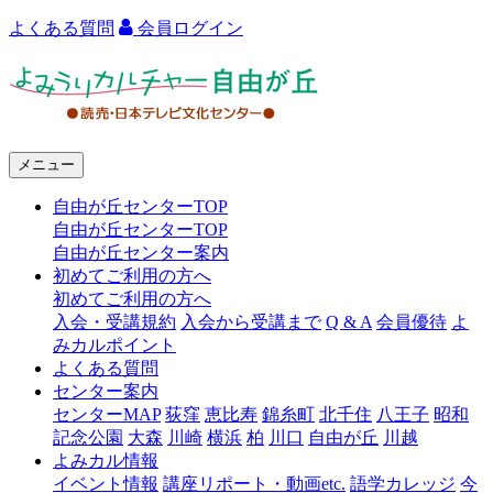
よくある質問
会員ログイン
よ
み
う
メニュー
り
自由が丘センターTOP
カ
自由が丘センターTOP
ル
自由が丘センター案内
初めてご利用の方へ
チ
初めてご利用の方へ
ャ
入会・受講規約
入会から受講まで
Q & A
会員優待
よ
みカルポイント
ー
よくある質問
センター案内
自
センターMAP
荻窪
恵比寿
錦糸町
北千住
八王子
昭和
由
記念公園
大森
川崎
横浜
柏
川口
自由が丘
川越
よみカル情報
が
イベント情報
講座リポート・動画etc.
語学カレッジ
今