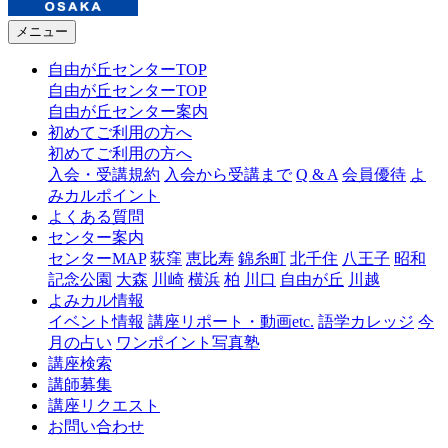
メニュー
自由が丘センターTOP
自由が丘センターTOP
自由が丘センター案内
初めてご利用の方へ
初めてご利用の方へ
入会・受講規約
入会から受講まで
Q & A
会員優待
よ
みカルポイント
よくある質問
センター案内
センターMAP
荻窪
恵比寿
錦糸町
北千住
八王子
昭和
記念公園
大森
川崎
横浜
柏
川口
自由が丘
川越
よみカル情報
イベント情報
講座リポート・動画etc.
語学カレッジ
今
月の占い
ワンポイント写真塾
講座検索
講師募集
講座リクエスト
お問い合わせ