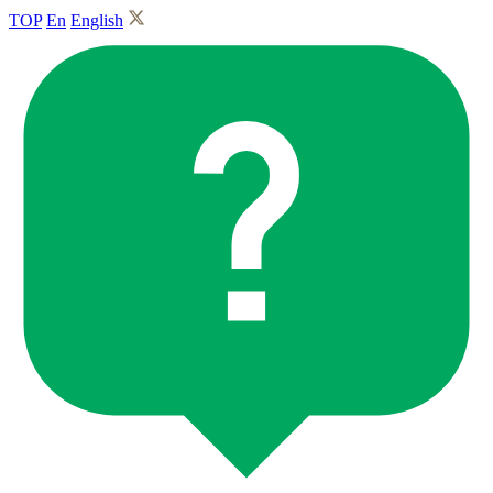
TOP
En
English