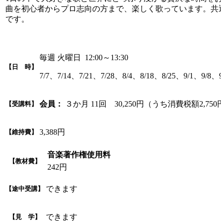
曲を初心者からプロ志向の方まで、楽しく歌っています。共
です。
毎週 火曜日 12:00～13:30
【日 時】
7/7、7/14、7/21、7/28、8/4、8/18、8/25、9/1、9/8、9
会員：
３か月 11回 30,250円（うち消費税額2,75
【受講料】
3,388円
【維持費】
音楽著作権使用料
【教材費】
242円
できます
【途中受講】
できます
【見 学】