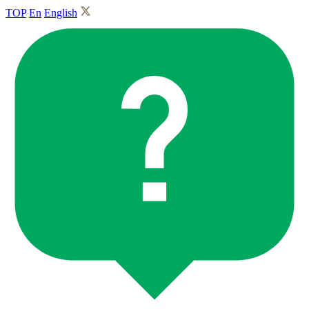
TOP
En
English