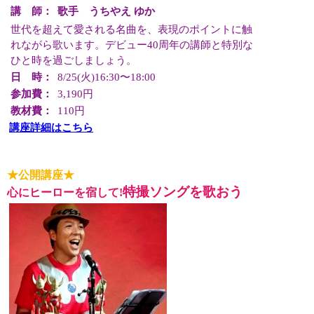
講 師：
歌手 うちやえ ゆか
世代を超えて愛される名曲を、表現のポイントに触
れながら歌います。デビュー40周年の講師と特別な
ひと時を過ごしましょう。
日 時：
8/25(火)16:30〜18:00
参加費：
3,190円
教材費：
110円
講座詳細はこちら
★公開講座★
特撮ソングを歌おう
心にヒーローを宿して!