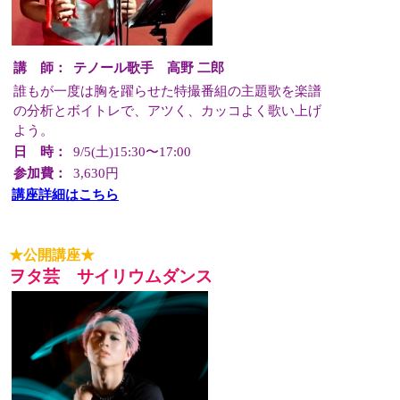
講 師：
テノール歌手 高野 二郎
誰もが一度は胸を躍らせた特撮番組の主題歌を楽譜
の分析とボイトレで、アツく、カッコよく歌い上げ
よう。
日 時：
9/5(土)15:30〜17:00
参加費：
3,630円
講座詳細はこちら
★公開講座★
ヲタ芸 サイリウムダンス