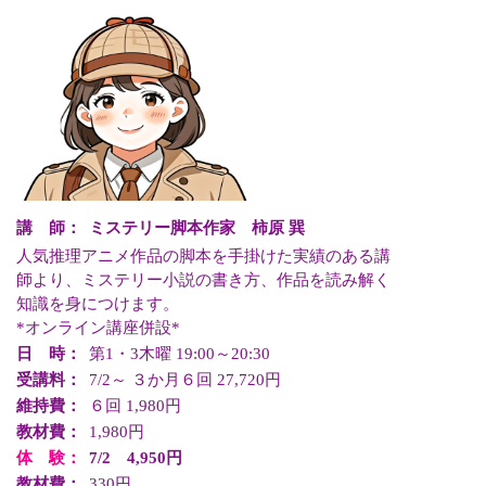
講 師：
ミステリー脚本作家 柿原 巽
人気推理アニメ作品の脚本を手掛けた実績のある講
師より、ミステリー小説の書き方、作品を読み解く
知識を身につけます。
*オンライン講座併設*
日 時：
第1・3木曜 19:00～20:30
受講料：
7/2～ ３か月６回 27,720円
維持費：
６回 1,980円
教材費：
1,980円
体 験：
7/2 4,950円
教材費：
330円