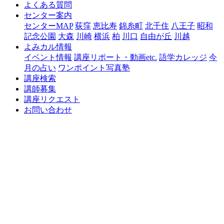
よくある質問
センター案内
センターMAP
荻窪
恵比寿
錦糸町
北千住
八王子
昭和
記念公園
大森
川崎
横浜
柏
川口
自由が丘
川越
よみカル情報
イベント情報
講座リポート・動画etc.
語学カレッジ
今
月の占い
ワンポイント写真塾
講座検索
講師募集
講座リクエスト
お問い合わせ