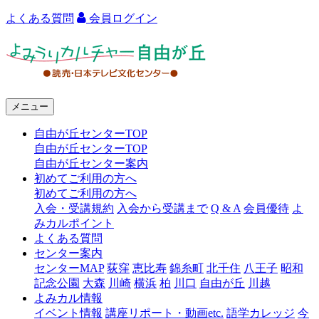
よくある質問
会員ログイン
よ
み
う
メニュー
り
自由が丘センターTOP
カ
自由が丘センターTOP
ル
自由が丘センター案内
初めてご利用の方へ
チ
初めてご利用の方へ
ャ
入会・受講規約
入会から受講まで
Q & A
会員優待
よ
みカルポイント
ー
よくある質問
センター案内
自
センターMAP
荻窪
恵比寿
錦糸町
北千住
八王子
昭和
由
記念公園
大森
川崎
横浜
柏
川口
自由が丘
川越
よみカル情報
が
イベント情報
講座リポート・動画etc.
語学カレッジ
今