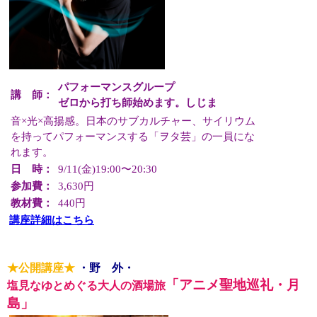
パフォーマンスグループ
講 師：
ゼロから打ち師始めます。しじま
音×光×高揚感。日本のサブカルチャー、サイリウム
を持ってパフォーマンスする「ヲタ芸」の一員にな
れます。
日 時：
9/11(金)19:00〜20:30
参加費：
3,630円
教材費：
440円
講座詳細はこちら
★公開講座★
・野 外・
「アニメ聖地巡礼・月
塩見なゆとめぐる大人の酒場旅
島」