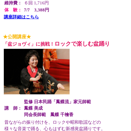
維持費：
６回 1,716円
体 験：
7/7 3,388円
講座詳細はこちら
★公開講座★
ロックで楽しむ盆踊り
「盆ジョヴィ」に挑戦！
監修 日本民踊「鳳蝶流」家元師範
講 師：
鳳蝶 美成
同会長師範 鳳蝶 千檜香
昔ながらの振り付けを、ロックや昭和歌謡などの
様々な音楽で踊る、心もはずむ新感覚盆踊りです。