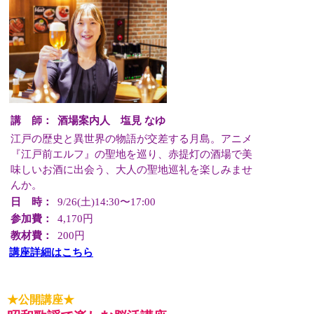
講 師：
酒場案内人 塩見 なゆ
江戸の歴史と異世界の物語が交差する月島。アニメ
『江戸前エルフ』の聖地を巡り、赤提灯の酒場で美
味しいお酒に出会う、大人の聖地巡礼を楽しみませ
んか。
日 時：
9/26(土)14:30〜17:00
参加費：
4,170円
教材費：
200円
講座詳細はこちら
★公開講座★