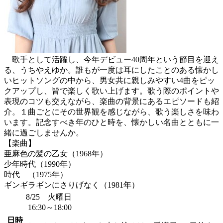
歌手として活躍し、今年デビュー40周年という節目を迎え
る、うちやえゆか。誰もが一度は耳にしたことのある懐かし
いヒットソングの中から、男女共に親しみやすい4曲をピッ
クアップし、皆で楽しく歌い上げます。歌う際のポイントや
表現のコツも交えながら、楽曲の背景にあるエピソードも紹
介。１曲ごとにその世界観を感じながら、歌う楽しさを味わ
います。記念すべき年のひと時を、懐かしい名曲とともに一
緒に過ごしませんか。
【楽曲】
亜麻色の髪の乙女（1968年）
少年時代（1990年）
時代 （1975年）
ギンギラギンにさりげなく（1981年）
8/25 火曜日
16:30～18:00
日時