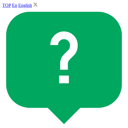
TOP
En
English