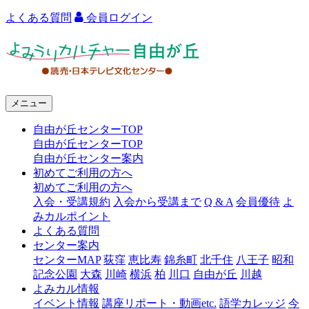
よくある質問
会員ログイン
よ
み
う
メニュー
り
自由が丘センターTOP
カ
自由が丘センターTOP
ル
自由が丘センター案内
初めてご利用の方へ
チ
初めてご利用の方へ
ャ
入会・受講規約
入会から受講まで
Q & A
会員優待
よ
みカルポイント
ー
よくある質問
センター案内
自
センターMAP
荻窪
恵比寿
錦糸町
北千住
八王子
昭和
由
記念公園
大森
川崎
横浜
柏
川口
自由が丘
川越
よみカル情報
が
イベント情報
講座リポート・動画etc.
語学カレッジ
今