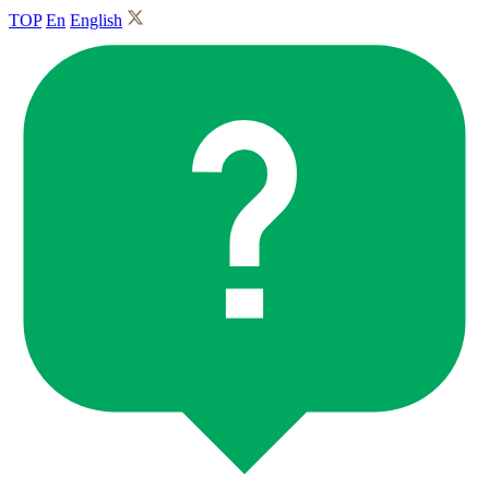
TOP
En
English