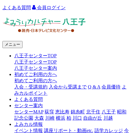
よくある質問
会員ログイン
よ
み
う
メニュー
り
八王子センターTOP
カ
八王子センターTOP
ル
八王子センター案内
初めてご利用の方へ
チ
初めてご利用の方へ
ャ
入会・受講規約
入会から受講まで
Q & A
会員優待
よ
みカルポイント
ー
よくある質問
センター案内
八
センターMAP
荻窪
恵比寿
錦糸町
北千住
八王子
昭和
王
記念公園
大森
川崎
横浜
柏
川口
自由が丘
川越
よみカル情報
子
イベント情報
講座リポート・動画etc.
語学カレッジ
今