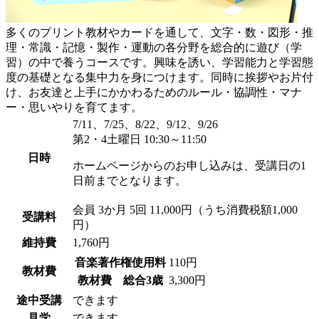
多くのプリント教材やカードを通して、文字・数・図形・推
理・常識・記憶・製作・運動の各分野を総合的に遊び（学
習）の中で養うコースです。興味を誘い、学習能力と学習態
度の基礎となる集中力を身につけます。同時に挨拶やお片付
け、お友達と上手にかかわるためのルール・協調性・マナ
ー・思いやりを育てます。
7/11、7/25、8/22、9/12、9/26
第2・4土曜日 10:30～11:50
日時
ホームページからのお申し込みは、受講日の1
日前までとなります。
会員
3か月 5回 11,000円（うち消費税額1,000
受講料
円）
維持費
1,760円
音楽著作権使用料
110円
教材費
教材費 総合3歳
3,300円
途中受講
できます
見学
できます