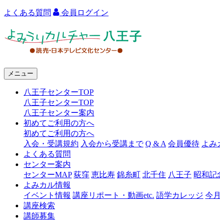
よくある質問
会員ログイン
よ
み
う
メニュー
り
八王子センターTOP
カ
八王子センターTOP
ル
八王子センター案内
初めてご利用の方へ
チ
初めてご利用の方へ
ャ
入会・受講規約
入会から受講まで
Q & A
会員優待
よみ
よくある質問
ー
センター案内
センターMAP
荻窪
恵比寿
錦糸町
北千住
八王子
昭和記
八
よみカル情報
王
イベント情報
講座リポート・動画etc.
語学カレッジ
今
講座検索
子
講師募集