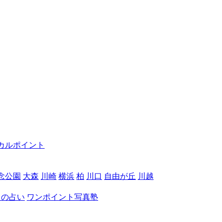
カルポイント
念公園
大森
川崎
横浜
柏
川口
自由が丘
川越
月の占い
ワンポイント写真塾