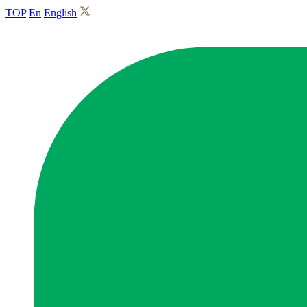
TOP
En
English