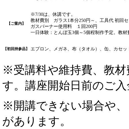
※7/30は、休講です。
教材費別 ガラス1本分250円～、工具代 初回セッ
【ご案内】
ガスバーナー使用料 １回200円
一日体験：とんぼ玉3個～5個程制作予定。教材費
エプロン、メガネ、布（タオル）、缶、カセッ
【初回持参品】
※受講料や維持費、教材
す。講座開始日前のご入
※開講できない場合や、
があります。