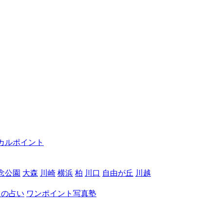
カルポイント
念公園
大森
川崎
横浜
柏
川口
自由が丘
川越
月の占い
ワンポイント写真塾