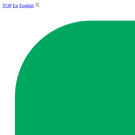
TOP
En
English