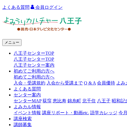
よくある質問
会員ログイン
よ
み
う
メニュー
り
八王子センターTOP
カ
八王子センターTOP
ル
八王子センター案内
初めてご利用の方へ
チ
初めてご利用の方へ
ャ
入会・受講規約
入会から受講まで
Q & A
会員優待
よみ
よくある質問
ー
センター案内
センターMAP
荻窪
恵比寿
錦糸町
北千住
八王子
昭和記
八
よみカル情報
王
イベント情報
講座リポート・動画etc.
語学カレッジ
今
講座検索
子
講師募集