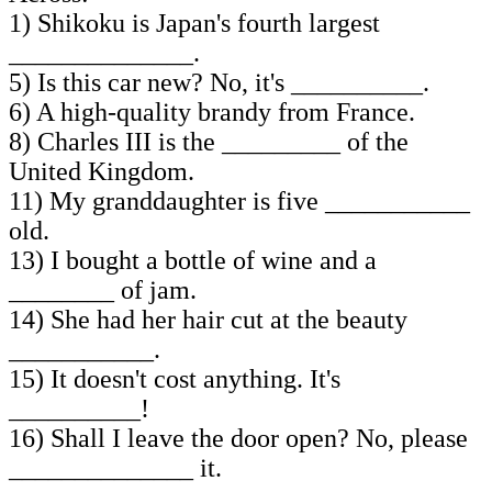
1) Shikoku is Japan's fourth largest
______________.
5) Is this car new? No, it's __________.
6) A high-quality brandy from France.
8) Charles III is the _________ of the
United Kingdom.
11) My granddaughter is five ___________
old.
13) I bought a bottle of wine and a
________ of jam.
14) She had her hair cut at the beauty
___________.
15) It doesn't cost anything. It's
__________!
16) Shall I leave the door open? No, please
______________ it.