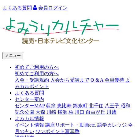
よくある質問
会員ログイン
よ
み
う
り
メニュー
カ
初めてご利用の方へ
ル
初めてご利用の方へ
チ
入会・受講規約
入会から受講まで
Q & A
会員優待
よ
みカルポイント
ャ
よくある質問
ー
センター案内
センターMAP
荻窪
恵比寿
錦糸町
北千住
八王子
昭和
語
記念公園
大森
川崎
横浜
柏
川口
自由が丘
川越
よみカル情報
学
イベント情報
講座リポート・動画etc.
語学カレッジ
今
カ
月の占い
ワンポイント写真塾