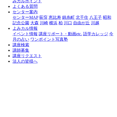
みカルポイント
よくある質問
センター案内
センターMAP
荻窪
恵比寿
錦糸町
北千住
八王子
昭和
記念公園
大森
川崎
横浜
柏
川口
自由が丘
川越
よみカル情報
イベント情報
講座リポート・動画etc.
語学カレッジ
今
月の占い
ワンポイント写真塾
講座検索
講師募集
講座リクエスト
法人の皆様へ