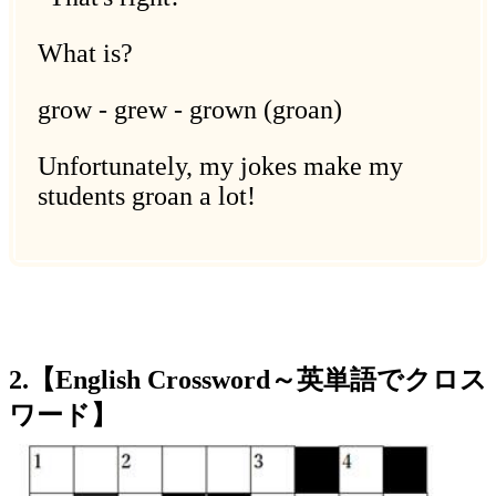
What is?
grow - grew - grown (groan)
Unfortunately, my jokes make my
students groan a lot!
2.【English Crossword～英単語でクロス
ワード】