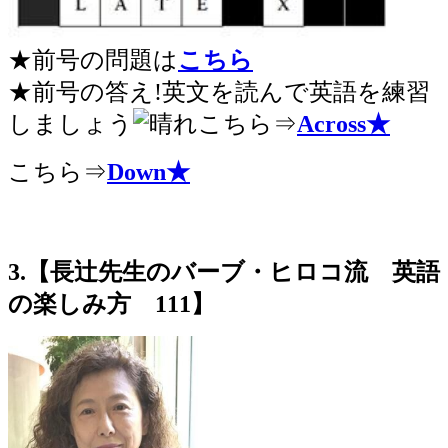
★前号の問題は
こちら
★前号の答え!英文を読んで英語を練習
しましょう
こちら⇒
Across★
こちら⇒
Down★
3.【長辻先生のバーブ・ヒロコ流 英語
の楽しみ方 111】