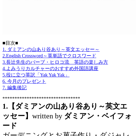
■目次■
1. ダミアンの山あり谷あり～英文エッセー～
2.English Crossword～英単語でクロスワード
3.長辻先生のバーブ・ヒロコ流 英語の楽しみ方
4.よみうりカルチャーのおすすめ外国語講座
5.役に立つ英訳「Yak Yak Yak」
6. 今月のプレゼント
7. 編集後記
********************************
1.【ダミアンの山あり谷あり～英文エ
ッセー】
written by
ダミアン・ベイフォ
ード
ガーデニングとお菓子作り・ダジャレ