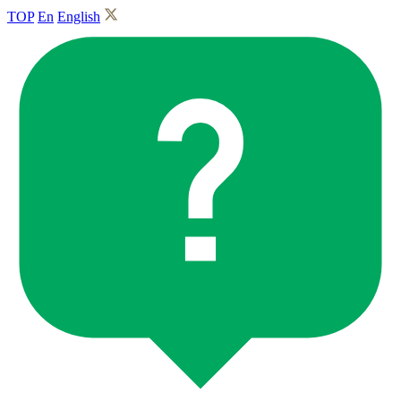
TOP
En
English