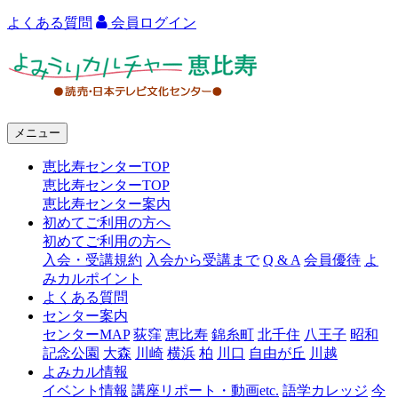
よくある質問
会員ログイン
よ
み
う
メニュー
り
恵比寿センターTOP
カ
恵比寿センターTOP
ル
恵比寿センター案内
初めてご利用の方へ
チ
初めてご利用の方へ
ャ
入会・受講規約
入会から受講まで
Q & A
会員優待
よ
みカルポイント
ー
よくある質問
センター案内
恵
センターMAP
荻窪
恵比寿
錦糸町
北千住
八王子
昭和
比
記念公園
大森
川崎
横浜
柏
川口
自由が丘
川越
よみカル情報
寿
イベント情報
講座リポート・動画etc.
語学カレッジ
今