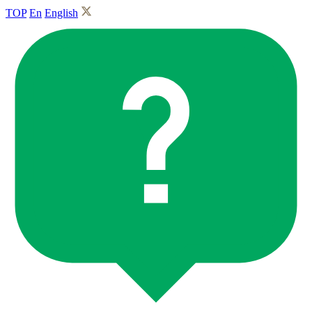
TOP
En
English