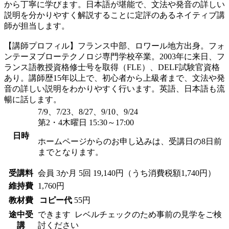
から丁寧に学びます。日本語が堪能で、文法や発音の詳しい
説明を分かりやすく解説することに定評のあるネイティブ講
師が担当します。
【講師プロフィル】フランス中部、ロワール地方出身。フォ
ンテーヌブローテクノロジ専門学校卒業。2003年に来日、フ
ランス語教授資格修士号を取得（FLE）、DELF試験官資格
あり。講師歴15年以上で、初心者から上級者まで、文法や発
音の詳しい説明をわかりやすく行います。英語、日本語も流
暢に話します。
7/9、7/23、8/27、9/10、9/24
第2・4木曜日 15:30～17:00
日時
ホームページからのお申し込みは、受講日の8日前
までとなります。
受講料
会員
3か月 5回 19,140円（うち消費税額1,740円）
維持費
1,760円
教材費
コピー代
55円
途中受
できます
レベルチェックのため事前の見学をご検
講
討ください