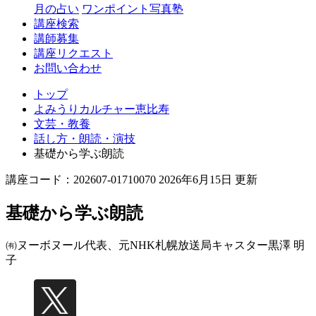
月の占い
ワンポイント写真塾
講座検索
講師募集
講座リクエスト
お問い合わせ
トップ
よみうりカルチャー恵比寿
文芸・教養
話し方・朗読・演技
基礎から学ぶ朗読
講座コード：202607-01710070 2026年6月15日 更新
基礎から学ぶ朗読
㈲ヌーボヌール代表、元NHK札幌放送局キャスター
黒澤 明
子