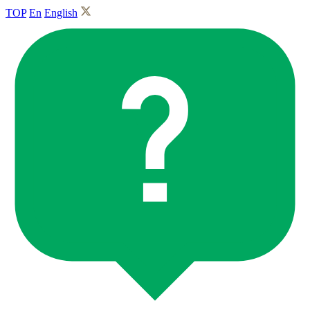
TOP
En
English