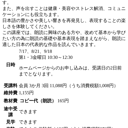
す。
また、声を出すことは健康・美容やストレス解消、コミュニ
ケーションにも役立ちます。
日本語の豊かさや美しい響きを再発見し、表現することの楽
しさを体験してください。
この講座では、朗読に興味のある方や、改めて基本から学び
たい方の為に朗読の基礎や基本表現を踏まえながら、朗読に
適した日本の代表的な作品を読んでいきます。
7/17、8/21、9/18
第1・3金曜日 10:30～12:30
日時
ホームページからのお申し込みは、受講日の2日前
までとなります。
受講料
会員
3か月 3回 11,088円（うち消費税額1,008円）
維持費
1,155円
教材費
コピー代（朗読）
165円
途中受
できます
講
見学
できます