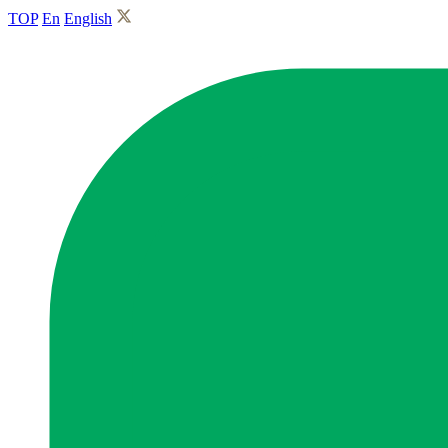
TOP
En
English