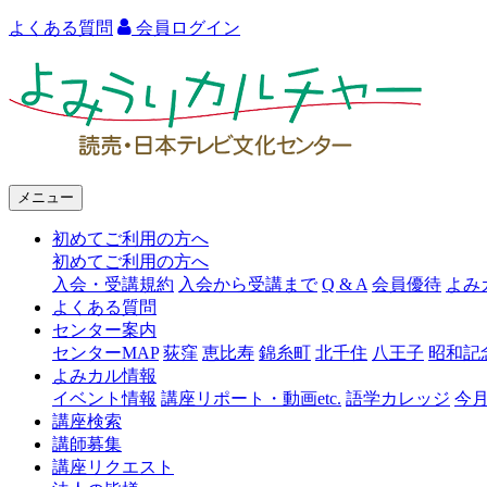
よくある質問
会員ログイン
よ
み
う
り
メニュー
カ
初めてご利用の方へ
ル
初めてご利用の方へ
チ
入会・受講規約
入会から受講まで
Q & A
会員優待
よみ
よくある質問
ャ
センター案内
ー
センターMAP
荻窪
恵比寿
錦糸町
北千住
八王子
昭和記
よみカル情報
講
イベント情報
講座リポート・動画etc.
語学カレッジ
今
講座検索
座
講師募集
リ
講座リクエスト