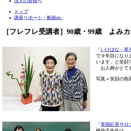
法人の皆様へ
ポ
ー
トップ
講座リポート・動画etc.
ト・
動
［フレフレ受講者］90歳・99歳 よみ
画
etc.
「
いけばな・草
で９年目になり
います」と笑顔
お人柄がとても
写真＝笑顔の島
「
英国紅茶サロ
橋玲子先生は、