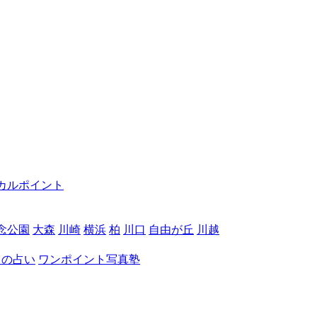
カルポイント
念公園
大森
川崎
横浜
柏
川口
自由が丘
川越
月の占い
ワンポイント写真塾