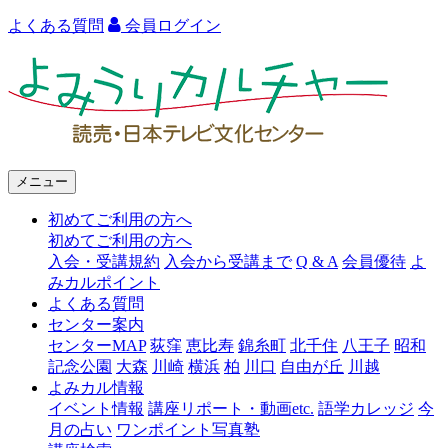
よくある質問
会員ログイン
よ
み
う
り
メニュー
カ
初めてご利用の方へ
ル
初めてご利用の方へ
チ
入会・受講規約
入会から受講まで
Q & A
会員優待
よ
みカルポイント
ャ
よくある質問
ー
センター案内
センターMAP
荻窪
恵比寿
錦糸町
北千住
八王子
昭和
講
記念公園
大森
川崎
横浜
柏
川口
自由が丘
川越
よみカル情報
座
イベント情報
講座リポート・動画etc.
語学カレッジ
今
リ
月の占い
ワンポイント写真塾