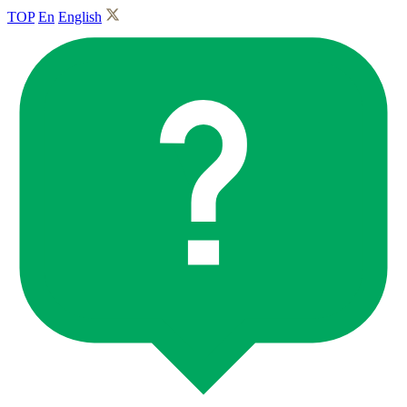
TOP
En
English