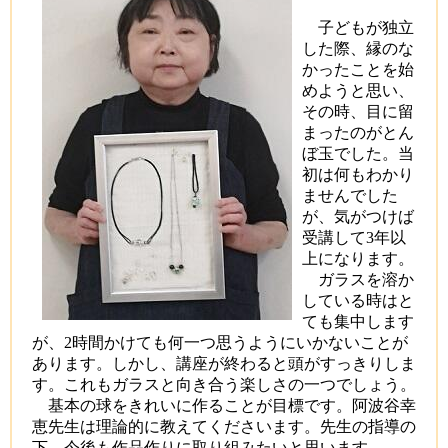
子どもが独立
した際、縁のな
かったことを始
めようと思い、
その時、目に留
まったのがとん
ぼ玉でした。当
初は何もわかり
ませんでした
が、気がつけば
受講して3年以
上になります。
ガラスを溶か
している時はと
ても集中します
が、2時間かけても何一つ思うようにいかないことが
あります。しかし、講座が終わると頭がすっきりしま
す。これもガラスと向き合う楽しさの一つでしょう。
基本の球をきれいに作ることが目標です。阿波谷幸
恵先生は理論的に教えてくださいます。先生の指導の
下、今後も作品作りに取り組みたいと思います。