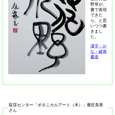
野草が、
書で表現
できた
ら、と思
いつつ書
きまし
た。
漢字・か
な・破体
書道
荻窪センター「ボタニカルアート（木）」番匠美香
さん