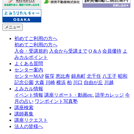
メニュー
初めてご利用の方へ
初めてご利用の方へ
入会・受講規約
入会から受講まで
Q & A
会員優待
よ
みカルポイント
よくある質問
センター案内
センターMAP
荻窪
恵比寿
錦糸町
北千住
八王子
昭和
記念公園
大森
川崎
横浜
柏
川口
自由が丘
川越
よみカル情報
イベント情報
講座リポート・動画etc.
語学カレッジ
今
月の占い
ワンポイント写真塾
講座検索
講師募集
講座リクエスト
法人の皆様へ