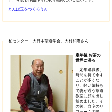
とんぼ玉をつくろうA
柏センター「大日本茶道学会」大村和隆さん
定年後 お茶の
世界に浸る
定年退職後、
時間を持て余す
ことが多くな
り、軽い気持ち
で妻が通う茶道
教室に顔を出し
始めました。そ
の後、自宅のリ
フォームの際、