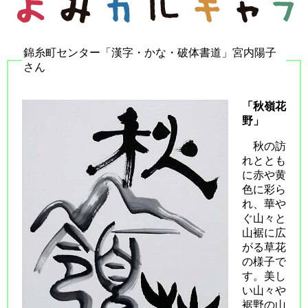
錦糸町センター「漢字・かな・破体書道」宮内陽子
さん
「秋嶺花
野」
秋の訪
れととも
に赤や黄
色に彩ら
れ、華や
ぐ山々と
山裾に広
がる草花
の様子で
す。美し
い山々や
裾野の山