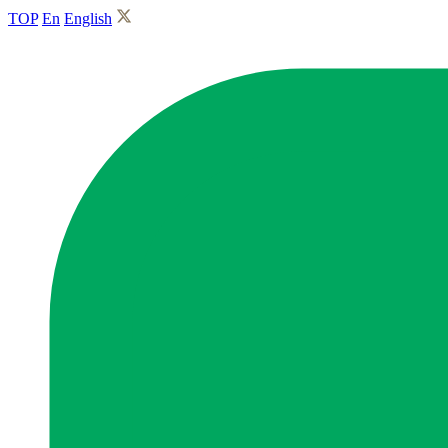
TOP
En
English