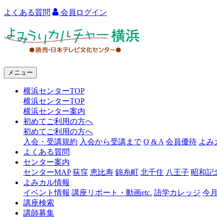
よくある質問
会員ログイン
よ
み
う
メニュー
り
横浜センターTOP
カ
横浜センターTOP
ル
横浜センター案内
初めてご利用の方へ
チ
初めてご利用の方へ
ャ
入会・受講規約
入会から受講まで
Q & A
会員優待
よみ
よくある質問
ー
センター案内
センターMAP
荻窪
恵比寿
錦糸町
北千住
八王子
昭和記
横
よみカル情報
浜
イベント情報
講座リポート・動画etc.
語学カレッジ
今
講座検索
講師募集