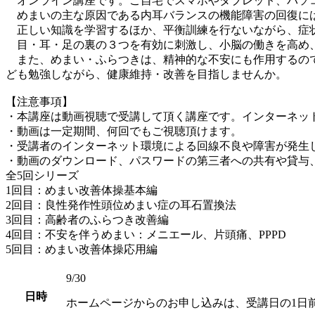
オンライン講座です。ご自宅でスマホやタブレット、パソコン
めまいの主な原因である内耳バランスの機能障害の回復には
正しい知識を学習するほか、平衡訓練を行ないながら、症
目・耳・足の裏の３つを有効に刺激し、小脳の働きを高め、
また、めまい・ふらつきは、精神的な不安にも作用するので
ども勉強しながら、健康維持・改善を目指しませんか。
【注意事項】
・本講座は動画視聴で受講して頂く講座です。インターネッ
・動画は一定期間、何回でもご視聴頂けます。
・受講者のインターネット環境による回線不良や障害が発生
・動画のダウンロード、パスワードの第三者への共有や貸与、
全5回シリーズ
1回目：めまい改善体操基本編
2回目：良性発作性頭位めまい症の耳石置換法
3回目：高齢者のふらつき改善編
4回目：不安を伴うめまい：メニエール、片頭痛、PPPD
5回目：めまい改善体操応用編
9/30
日時
ホームページからのお申し込みは、受講日の1日