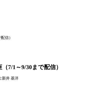
で配信）
7/1～9/30まで配信）
士
新井 基洋