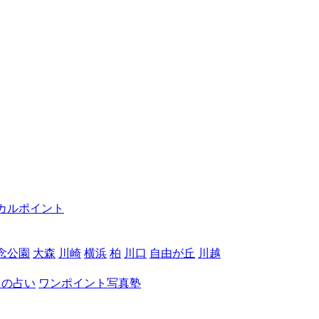
カルポイント
念公園
大森
川崎
横浜
柏
川口
自由が丘
川越
月の占い
ワンポイント写真塾