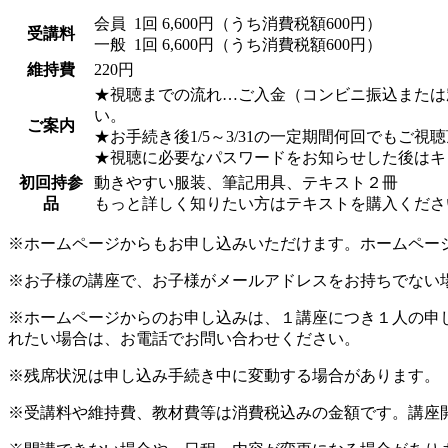
会員
1回 6,600円（うち消費税額600円）
受講料
一般
1回 6,600円（うち消費税額600円）
維持費
220円
★視聴までの流れ…ご入金（コンビニ振込または
い。
ご案内
★お手続き後1/5～3/31の一定期間何回でもご視
★視聴に必要なパスワードをお知らせした後はキ
初回持参
動きやすい服装、筆記用具、テキスト２冊
品
もっと詳しく知りたい方はテキストを購入ください
※ホームページからもお申し込みいただけます。ホームペー
※お子様の講座で、お子様がメールアドレスをお持ちでない
※ホームページからのお申し込みは、１講座につき１人の申
れたい場合は、お電話でお問い合わせください。
※残席状況は申し込み手続き中に変動する場合があります。
※受講料や維持費、教材費等は消費税込みの金額です。講座