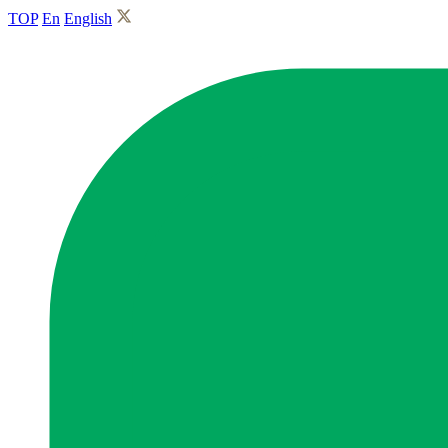
TOP
En
English