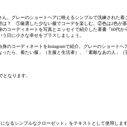
子さん。グレーのショートヘアに映えるシンプルで洗練された着
密は？ ①厳選した少ない服でコーデを楽しむ。②色は2色が
身のコーディネートを写真とエッセイで紹介した著書『60代か
という日に小さな幸せをプラスしましょう。
自身のコーディネートをInstagramで紹介。グレーのショー
なったら、着たい服」（主服と生活者）、「素敵なあの人」（
でとなります。
せになるシンプルなクローゼット』をテキストとして使用しま