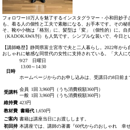
フォロワー10万人を魅了するインスタグラマー・小和田妙
も、着る人の個性と工夫で素敵になる、お手本です。その秘
そ、靴や小物は「格別」に、髪型は「変」（個性的）に。自
（KADOKAWA刊）も人気です。シンプルな装いで、今日
【講師略歴】静岡県富士宮市で夫と二人暮らし。2022年から
おしゃれに敏感な同世代の女性に支持されている。「大人に
9/27 日曜日
13:00～14:30
日時
ホームページからのお申し込みは、受講日の8日前ま
会員
1回 3,960円（うち消費税額360円）
受講料
一般
1回 3,960円（うち消費税額360円）
維持費
423円
教材費
書籍代
1,650円
ご案内
書籍は講座当日にお渡しします。
初回持
本講座では、講師の著書『60代からのおしゃれ 幸