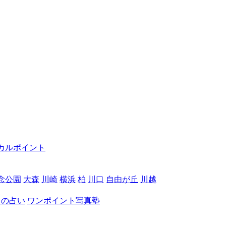
カルポイント
念公園
大森
川崎
横浜
柏
川口
自由が丘
川越
月の占い
ワンポイント写真塾