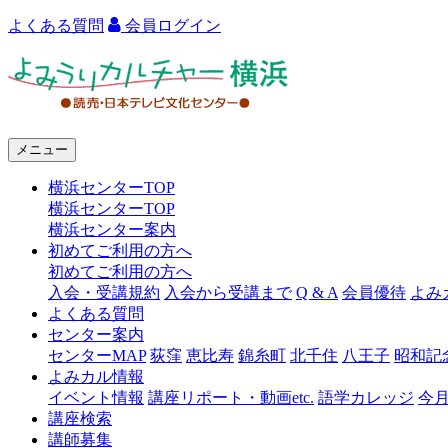
よくある質問
会員ログイン
よ
み
う
メニュー
り
横浜センターTOP
カ
横浜センターTOP
ル
横浜センター案内
初めてご利用の方へ
チ
初めてご利用の方へ
ャ
入会・受講規約
入会から受講まで
Q & A
会員優待
よみ
よくある質問
ー
センター案内
センターMAP
荻窪
恵比寿
錦糸町
北千住
八王子
昭和記
横
よみカル情報
浜
イベント情報
講座リポート・動画etc.
語学カレッジ
今
講座検索
講師募集