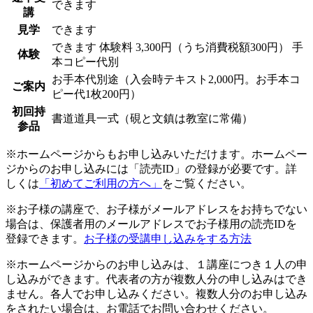
できます
講
見学
できます
できます
体験料
3,300円（うち消費税額300円）
手
体験
本コピー代別
お手本代別途（入会時テキスト2,000円。お手本コ
ご案内
ピー代1枚200円）
初回持
書道道具一式（硯と文鎮は教室に常備）
参品
※ホームページからもお申し込みいただけます。ホームペー
ジからのお申し込みには「読売ID」の登録が必要です。詳
しくは
「初めてご利用の方へ」
をご覧ください。
※お子様の講座で、お子様がメールアドレスをお持ちでない
場合は、保護者用のメールアドレスでお子様用の読売IDを
登録できます。
お子様の受講申し込みをする方法
※ホームページからのお申し込みは、１講座につき１人の申
し込みができます。代表者の方が複数人分の申し込みはでき
ません。各人でお申し込みください。複数人分のお申し込み
をされたい場合は、お電話でお問い合わせください。