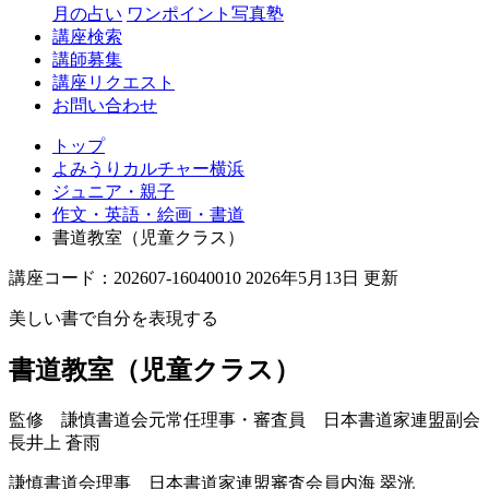
月の占い
ワンポイント写真塾
講座検索
講師募集
講座リクエスト
お問い合わせ
トップ
よみうりカルチャー横浜
ジュニア・親子
作文・英語・絵画・書道
書道教室（児童クラス）
講座コード：202607-16040010 2026年5月13日 更新
美しい書で自分を表現する
書道教室（児童クラス）
監修 謙慎書道会元常任理事・審査員 日本書道家連盟副会
長
井上 蒼雨
謙慎書道会理事 日本書道家連盟審査会員
内海 翠洸