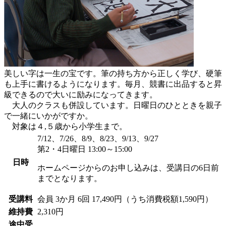
美しい字は一生の宝です。筆の持ち方から正しく学び、硬筆
も上手に書けるようになります。毎月、競書に出品すると昇
級できるので大いに励みになってきます。
大人のクラスも併設しています。日曜日のひとときを親子
で一緒にいかがですか。
対象は４,５歳から小学生まで。
7/12、7/26、8/9、8/23、9/13、9/27
第2・4日曜日 13:00～15:00
日時
ホームページからのお申し込みは、受講日の6日前
までとなります。
受講料
会員
3か月 6回 17,490円（うち消費税額1,590円）
維持費
2,310円
途中受