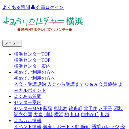
よくある質問
会員ログイン
よ
み
う
メニュー
り
横浜センターTOP
カ
横浜センターTOP
ル
横浜センター案内
初めてご利用の方へ
チ
初めてご利用の方へ
ャ
入会・受講規約
入会から受講まで
Q & A
会員優待
よ
みカルポイント
ー
よくある質問
センター案内
横
センターMAP
荻窪
恵比寿
錦糸町
北千住
八王子
昭和
浜
記念公園
大森
川崎
横浜
柏
川口
自由が丘
川越
よみカル情報
イベント情報
講座リポート・動画etc.
語学カレッジ
今