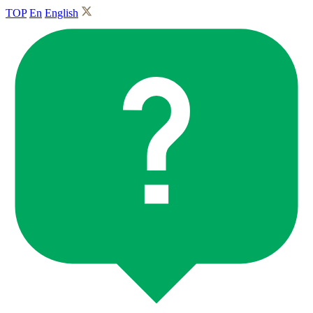
TOP
En
English