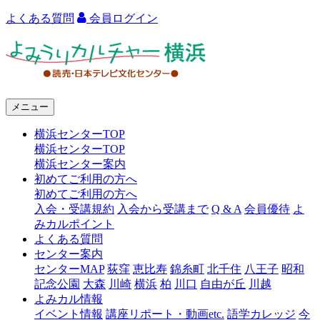
よくある質問
会員ログイン
よ
み
う
メニュー
り
横浜センターTOP
カ
横浜センターTOP
ル
横浜センター案内
初めてご利用の方へ
チ
初めてご利用の方へ
ャ
入会・受講規約
入会から受講まで
Q & A
会員優待
よ
みカルポイント
ー
よくある質問
センター案内
横
センターMAP
荻窪
恵比寿
錦糸町
北千住
八王子
昭和
浜
記念公園
大森
川崎
横浜
柏
川口
自由が丘
川越
よみカル情報
イベント情報
講座リポート・動画etc.
語学カレッジ
今