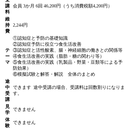
講
会員
3か月 6回 46,200円（うち消費税額4,200円）
料
維
持
2,244円
費
①認知症と予防の基礎知識
②認知症予防に役立つ食生活改善
テ
③認知症と活性酸素、腸・神経細胞の働きとの関係等
ー
④食生活改善の実践（脂肪・糖の関わり等）
マ
⑤食生活改善の実践（乳製品・野菜・豆類等による予
防効果）
⑥模擬試験と解答・解説 全体のまとめ
途
中
できます
途中受講の場合、受講料は回数割りになりま
受
す。
講
見
できません
学
体
できません
験