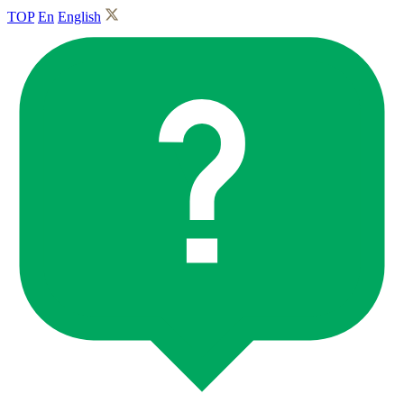
TOP
En
English