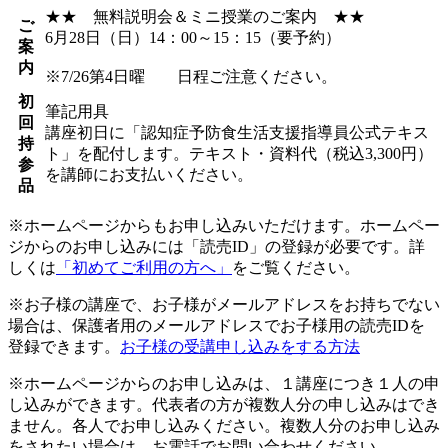
★★ 無料説明会＆ミニ授業のご案内 ★★
ご
6月28日（日）14：00～15：15（要予約）
案
内
※7/26第4日曜 日程ご注意ください。
初
筆記用具
回
講座初日に「認知症予防食生活支援指導員公式テキス
持
ト」を配付します。テキスト・資料代（税込3,300円）
参
を講師にお支払いください。
品
※ホームページからもお申し込みいただけます。ホームペー
ジからのお申し込みには「読売ID」の登録が必要です。詳
しくは
「初めてご利用の方へ」
をご覧ください。
※お子様の講座で、お子様がメールアドレスをお持ちでない
場合は、保護者用のメールアドレスでお子様用の読売IDを
登録できます。
お子様の受講申し込みをする方法
※ホームページからのお申し込みは、１講座につき１人の申
し込みができます。代表者の方が複数人分の申し込みはでき
ません。各人でお申し込みください。複数人分のお申し込み
をされたい場合は、お電話でお問い合わせください。