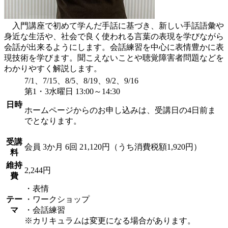
入門講座で初めて学んだ手話に基づき、新しい手話語彙や
身近な生活や、社会で良く使われる言葉の表現を学びながら
会話が出来るようにします。会話練習を中心に表情豊かに表
現技術を学びます。聞こえないことや聴覚障害者問題などを
わかりやすく解説します。
7/1、7/15、8/5、8/19、9/2、9/16
第1・3水曜日 13:00～14:30
日時
ホームページからのお申し込みは、受講日の4日前ま
でとなります。
受講
会員
3か月 6回 21,120円（うち消費税額1,920円）
料
維持
2,244円
費
・表情
テー
・ワークショップ
マ
・会話練習
※カリキュラムは変更になる場合があります。