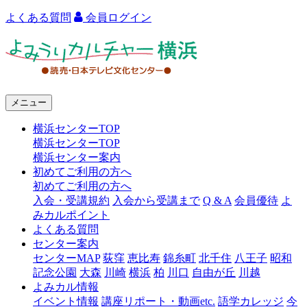
よくある質問
会員ログイン
よ
み
う
メニュー
り
横浜センターTOP
カ
横浜センターTOP
ル
横浜センター案内
初めてご利用の方へ
チ
初めてご利用の方へ
ャ
入会・受講規約
入会から受講まで
Q & A
会員優待
よ
みカルポイント
ー
よくある質問
センター案内
横
センターMAP
荻窪
恵比寿
錦糸町
北千住
八王子
昭和
浜
記念公園
大森
川崎
横浜
柏
川口
自由が丘
川越
よみカル情報
イベント情報
講座リポート・動画etc.
語学カレッジ
今