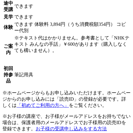
途中
できます
受講
見学
できます
できます
体験料
3,894円（うち消費税額354円）
コピ
体験
ー代別
※テキスト代はかかりません。参考書として「NHKテ
キスト みんなの手話」￥600があります（購入しなく
ご案
ても構いません）。
内
初回
持参
筆記用具
品
※ホームページからもお申し込みいただけます。ホームペー
ジからのお申し込みには「読売ID」の登録が必要です。詳
しくは
「初めてご利用の方へ」
をご覧ください。
※お子様の講座で、お子様がメールアドレスをお持ちでない
場合は、保護者用のメールアドレスでお子様用の読売IDを
登録できます。
お子様の受講申し込みをする方法