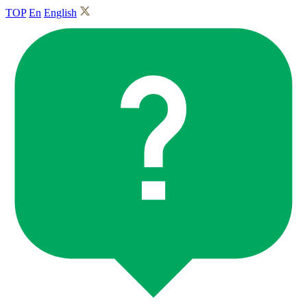
TOP
En
English