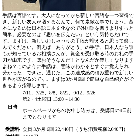
手話は言語です。大人になってから新しい言語を一つ習得で
き、新しい友人が増えるなんて、何て素敵な事でしょう。基
本になるのは日本語日本文化なので外国語を習うよりずっと
簡単。必要なのは『思いを伝えたい』という気持ちだけで
す。まずは、新しいおしゃべりの手段が増えると思って楽し
んでください。例えば「ありがとう」の手話、日本人なら誰
もが知っているお相撲さんが、賞金を受け取る時のお礼の手
刀が由来です。ほおそうなんだ！となんだか楽しくなります
よね？このように手話は、意味がわかるとすぐに覚えられ、
分かった、できた、通じた、この達成感の積み重ねで新しい
世界が広がるのです。まずは3か月6回で簡単な自己紹介がで
きるよう指導します。
7/11、7/25、8/8、8/22、9/12、9/26
第2・4土曜日 13:00～14:30
日時
ホームページからのお申し込みは、受講日の4日前
までとなります。
受講料
会員
3か月 6回 22,440円（うち消費税額2,040円）