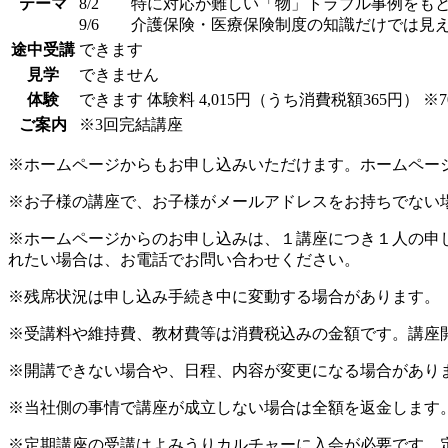
テーマ
8/2 特に対応が難しい「物」トラブル事例をも
9/6 介護保険・医療保険制度の知識だけで
途中受講
できます
見学
できません
体験
できます
体験料
4,015円（うち消費税額365円）
※
ご案内
※3回完結講座
※ホームページからもお申し込みいただけます。ホームペー
※お子様の講座で、お子様がメールアドレスをお持ちでない
※ホームページからのお申し込みは、１講座につき１人の申
れたい場合は、お電話でお問い合わせください。
※残席状況は申し込み手続き中に変動する場合があります。
※受講料や維持費、教材費等は消費税込みの金額です。講座
※開講できない場合や、日程、内容が変更になる場合があり
※当社側の事情で講座が成立しない場合は全額を返金します
※定期講座の受講はよみうりカルチャーに入会が必要です。