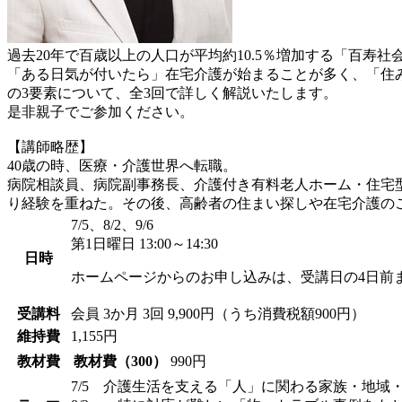
過去20年で百歳以上の人口が平均約10.5％増加する「百
「ある日気が付いたら」在宅介護が始まることが多く、「住
の3要素について、全3回で詳しく解説いたします。
是非親子でご参加ください。
【講師略歴】
40歳の時、医療・介護世界へ転職。
病院相談員、病院副事務長、介護付き有料老人ホーム・住宅
り経験を重ねた。その後、高齢者の住まい探しや在宅介護の
7/5、8/2、9/6
第1日曜日 13:00～14:30
日時
ホームページからのお申し込みは、受講日の4日前
受講料
会員
3か月 3回 9,900円（うち消費税額900円）
維持費
1,155円
教材費
教材費（300）
990円
7/5 介護生活を支える「人」に関わる家