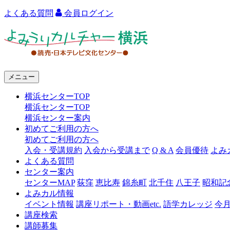
よくある質問
会員ログイン
よ
み
う
メニュー
り
横浜センターTOP
カ
横浜センターTOP
ル
横浜センター案内
初めてご利用の方へ
チ
初めてご利用の方へ
ャ
入会・受講規約
入会から受講まで
Q & A
会員優待
よみ
よくある質問
ー
センター案内
センターMAP
荻窪
恵比寿
錦糸町
北千住
八王子
昭和記
横
よみカル情報
浜
イベント情報
講座リポート・動画etc.
語学カレッジ
今
講座検索
講師募集