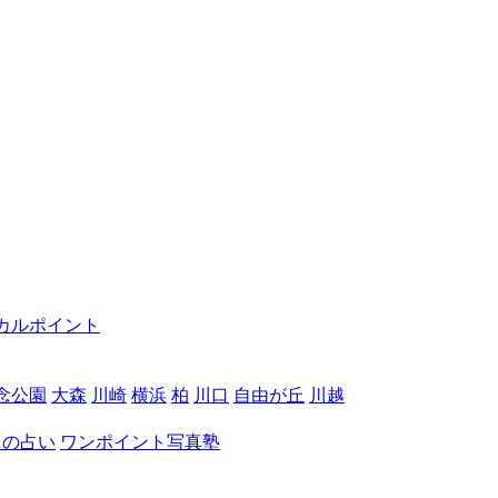
カルポイント
念公園
大森
川崎
横浜
柏
川口
自由が丘
川越
月の占い
ワンポイント写真塾