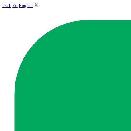
TOP
En
English