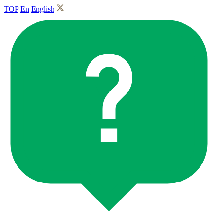
TOP
En
English