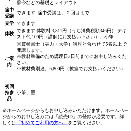
辞令などの基礎とレイアウト
途中
できます
途中受講は、２回目まで
受講
見学
できます
できます
体験料
3,811円（うち消費税額346円）
テキ
体験
スト代 100円（講師にお支払い下さい）、小筆
※賞状書士（実力・大学）講座と合わせて5名以上で
開講します。
※教材準備のため講座日3日前までにお申し込みくだ
ご案
さい。
内
※教材費別途。6,800円（教室でお支払いください）
初回
持参
小筆、墨
品
※ホームページからもお申し込みいただけます。ホームペー
ジからのお申し込みには「読売ID」の登録が必要です。詳
しくは
「初めてご利用の方へ」
をご覧ください。