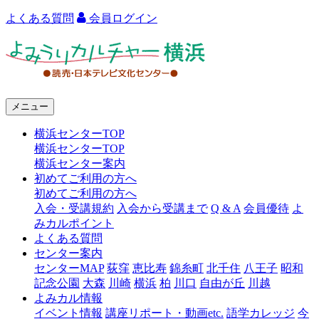
よくある質問
会員ログイン
よ
み
う
メニュー
り
横浜センターTOP
カ
横浜センターTOP
ル
横浜センター案内
初めてご利用の方へ
チ
初めてご利用の方へ
ャ
入会・受講規約
入会から受講まで
Q & A
会員優待
よ
みカルポイント
ー
よくある質問
センター案内
横
センターMAP
荻窪
恵比寿
錦糸町
北千住
八王子
昭和
浜
記念公園
大森
川崎
横浜
柏
川口
自由が丘
川越
よみカル情報
イベント情報
講座リポート・動画etc.
語学カレッジ
今