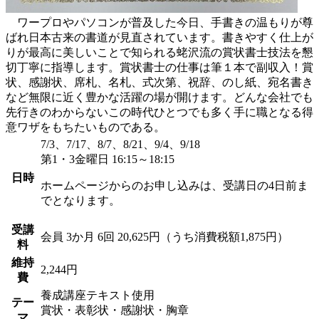
ワープロやパソコンが普及した今日、手書きの温もりが尊
ばれ日本古来の書道が見直されています。書きやすく仕上が
りが最高に美しいことで知られる蛯沢流の賞状書士技法を懇
切丁寧に指導します。賞状書士の仕事は筆１本で副収入！賞
状、感謝状、席札、名札、式次第、祝辞、のし紙、宛名書き
など無限に近く豊かな活躍の場が開けます。どんな会社でも
先行きのわからないこの時代ひとつでも多く手に職となる得
意ワザをもちたいものである。
7/3、7/17、8/7、8/21、9/4、9/18
第1・3金曜日 16:15～18:15
日時
ホームページからのお申し込みは、受講日の4日前ま
でとなります。
受講
会員
3か月 6回 20,625円（うち消費税額1,875円）
料
維持
2,244円
費
養成講座テキスト使用
テー
賞状・表彰状・感謝状・胸章
マ