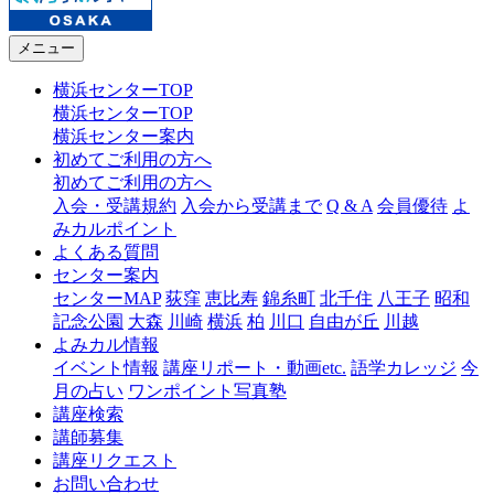
メニュー
横浜センターTOP
横浜センターTOP
横浜センター案内
初めてご利用の方へ
初めてご利用の方へ
入会・受講規約
入会から受講まで
Q & A
会員優待
よ
みカルポイント
よくある質問
センター案内
センターMAP
荻窪
恵比寿
錦糸町
北千住
八王子
昭和
記念公園
大森
川崎
横浜
柏
川口
自由が丘
川越
よみカル情報
イベント情報
講座リポート・動画etc.
語学カレッジ
今
月の占い
ワンポイント写真塾
講座検索
講師募集
講座リクエスト
お問い合わせ